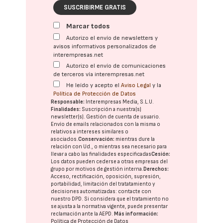
SUSCRIBIRME GRATIS
Marcar todos
Autorizo el envío de newsletters y
avisos informativos personalizados de
interempresas.net
Autorizo el envío de comunicaciones
de terceros vía interempresas.net
He leído y acepto el
Aviso Legal
y la
Política de Protección de Datos
Responsable:
Interempresas Media, S.L.U.
Finalidades:
Suscripción a nuestra(s)
newsletter(s). Gestión de cuenta de usuario.
Envío de emails relacionados con la misma o
relativos a intereses similares o
asociados.
Conservación:
mientras dure la
relación con Ud., o mientras sea necesario para
llevar a cabo las finalidades especificadas
Cesión:
Los datos pueden cederse a otras
empresas del
grupo
por motivos de gestión interna.
Derechos:
Acceso, rectificación, oposición, supresión,
portabilidad, limitación del tratatamiento y
decisiones automatizadas:
contacte con
nuestro DPD
. Si considera que el tratamiento no
se ajusta a la normativa vigente, puede presentar
reclamación ante la
AEPD
.
Más información:
Política de Protección de Datos