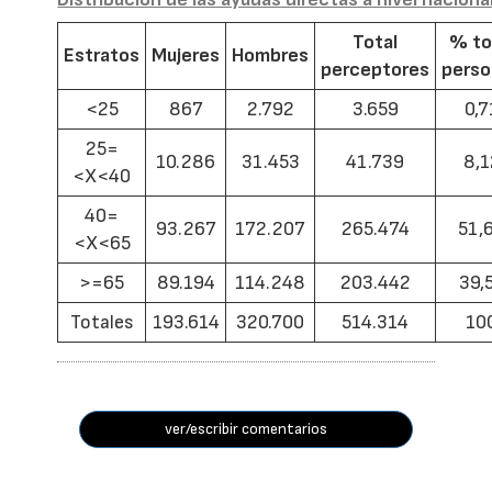
Total
% to
Estratos
Mujeres
Hombres
perceptores
pers
<25
867
2.792
3.659
0,7
25=
10.286
31.453
41.739
8,1
<X<40
40=
93.267
172.207
265.474
51,
<X<65
>=65
89.194
114.248
203.442
39,
Totales
193.614
320.700
514.314
10
ver/escribir comentarios