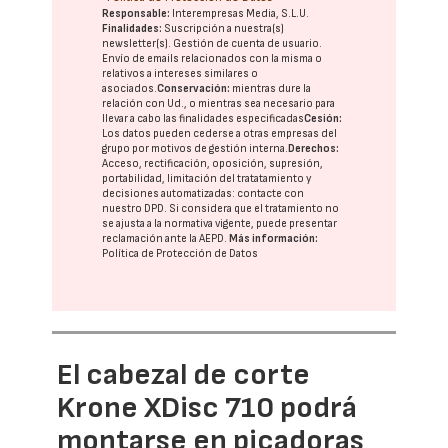
Responsable:
Interempresas Media, S.L.U.
Finalidades:
Suscripción a nuestra(s)
newsletter(s). Gestión de cuenta de usuario.
Envío de emails relacionados con la misma o
relativos a intereses similares o
asociados.
Conservación:
mientras dure la
relación con Ud., o mientras sea necesario para
llevar a cabo las finalidades especificadas
Cesión:
Los datos pueden cederse a otras
empresas del
grupo
por motivos de gestión interna.
Derechos:
Acceso, rectificación, oposición, supresión,
portabilidad, limitación del tratatamiento y
decisiones automatizadas:
contacte con
nuestro DPD
. Si considera que el tratamiento no
se ajusta a la normativa vigente, puede presentar
reclamación ante la
AEPD
.
Más información:
Política de Protección de Datos
El cabezal de corte
Krone XDisc 710 podrá
montarse en picadoras