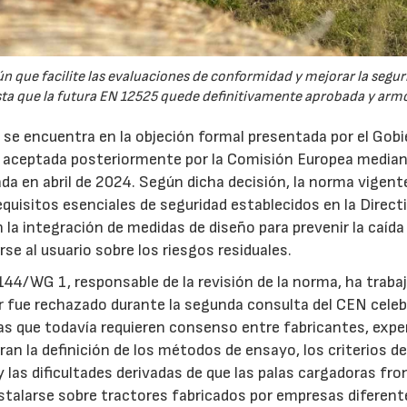
 que facilite las evaluaciones de conformidad y mejorar la segur
sta que la futura EN 12525 quede definitivamente aprobada y arm
n se encuentra en la objeción formal presentada por el Gob
aceptada posteriormente por la Comisión Europea median
da en abril de 2024. Según dicha decisión, la norma vigent
uisitos esenciales de seguridad establecidos en la Direct
la integración de medidas de diseño para prevenir la caída
rse al usuario sobre los riesgos residuales.
44/WG 1, responsable de la revisión de la norma, ha traba
r fue rechazado durante la segunda consulta del CEN cele
as que todavía requieren consenso entre fabricantes, expe
an la definición de los métodos de ensayo, los criterios d
 las dificultades derivadas de que las palas cargadoras fro
stalarse sobre tractores fabricados por empresas diferent