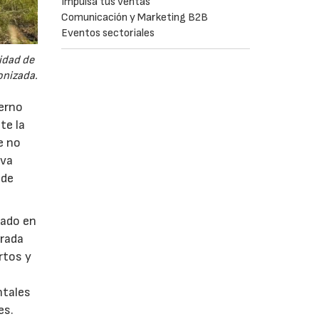
Impulsa tus ventas
Comunicación y Marketing B2B
Eventos sectoriales
idad de
onizada.
ierno
te la
e no
iva
 de
jado en
brada
rtos y
e
ntales
es.