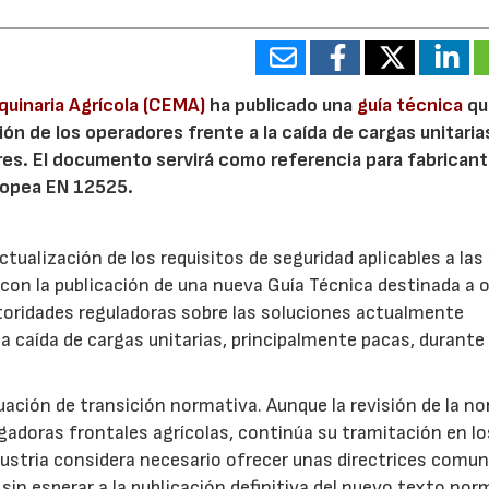
uinaria Agrícola (CEMA)
ha publicado una
guía técnica
que
ón de los operadores frente a la caída de cargas unitarias
ores. El documento servirá como referencia para fabrican
uropea EN 12525.
ualización de los requisitos de seguridad aplicables a las
on la publicación de una nueva Guía Técnica destinada a o
toridades reguladoras sobre las soluciones actualmente
a caída de cargas unitarias, principalmente pacas, durante 
ción de transición normativa. Aunque la revisión de la n
rgadoras frontales agrícolas, continúa su tramitación en lo
ustria considera necesario ofrecer unas directrices comu
sin esperar a la publicación definitiva del nuevo texto nor