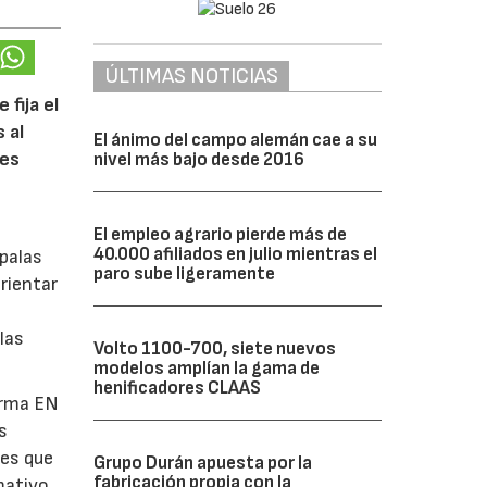
ÚLTIMAS NOTICIAS
 fija el
 al
El ánimo del campo alemán cae a su
tes
nivel más bajo desde 2016
El empleo agrario pierde más de
40.000 afiliados en julio mientras el
 palas
paro sube ligeramente
rientar
las
Volto 1100-700, siete nuevos
modelos amplían la gama de
henificadores CLAAS
orma EN
s
nes que
Grupo Durán apuesta por la
fabricación propia con la
mativo.