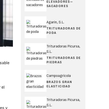
ELEVADORES–
SACADORES
Agarin, S.L.
TRITURADORAS DE
PODA
Trituradoras Picursa,
S.L.
TRITURADORAS DE
PIEDRAS
nsable
Campoagrícola
BRAZOS GRAN
ELASTICIDAD
 el
Trituradoras Picursa,
S.L.
res y