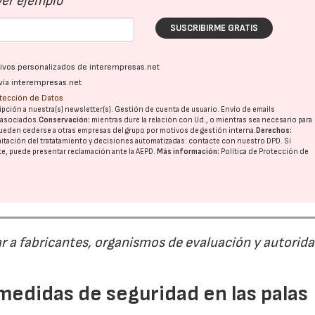
Ver ejemplo
SUSCRIBIRME GRATIS
23/07/2026
27/07/2026
ativos personalizados de interempresas.net
vía interempresas.net
otección de Datos
pción a nuestra(s) newsletter(s). Gestión de cuenta de usuario. Envío de emails
o asociados.
Conservación:
mientras dure la relación con Ud., o mientras sea necesario para
ueden cederse a otras
empresas del grupo
por motivos de gestión interna.
Derechos:
imitación del tratatamiento y decisiones automatizadas:
contacte con nuestro DPD
. Si
nte, puede presentar reclamación ante la
AEPD
.
Más información:
Política de Protección de
r a fabricantes, organismos de evaluación y autorid
medidas de seguridad en las palas