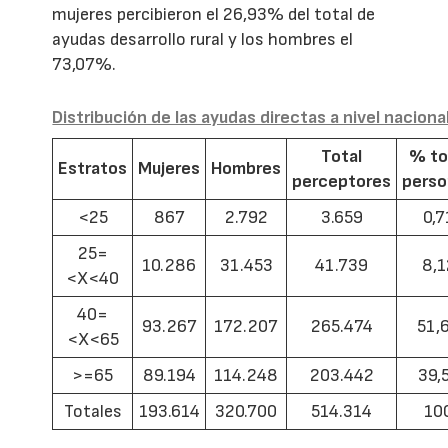
mujeres percibieron el 26,93% del total de
ayudas desarrollo rural y los hombres el
73,07%.
Distribución de las ayudas directas a nivel naciona
Total
% to
Estratos
Mujeres
Hombres
perceptores
pers
<25
867
2.792
3.659
0,7
25=
10.286
31.453
41.739
8,1
<X<40
40=
93.267
172.207
265.474
51,
<X<65
>=65
89.194
114.248
203.442
39,
Totales
193.614
320.700
514.314
10