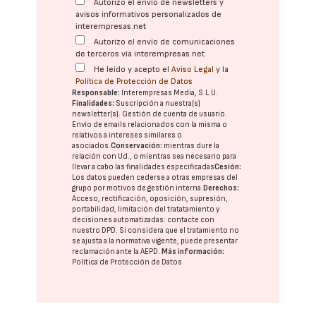
Autorizo el envío de newsletters y
avisos informativos personalizados de
interempresas.net
Autorizo el envío de comunicaciones
de terceros vía interempresas.net
He leído y acepto el
Aviso Legal
y la
Política de Protección de Datos
Responsable:
Interempresas Media, S.L.U.
Finalidades:
Suscripción a nuestra(s)
newsletter(s). Gestión de cuenta de usuario.
Envío de emails relacionados con la misma o
relativos a intereses similares o
asociados.
Conservación:
mientras dure la
relación con Ud., o mientras sea necesario para
llevar a cabo las finalidades especificadas
Cesión:
Los datos pueden cederse a otras
empresas del
grupo
por motivos de gestión interna.
Derechos:
Acceso, rectificación, oposición, supresión,
portabilidad, limitación del tratatamiento y
decisiones automatizadas:
contacte con
nuestro DPD
. Si considera que el tratamiento no
se ajusta a la normativa vigente, puede presentar
reclamación ante la
AEPD
.
Más información:
Política de Protección de Datos