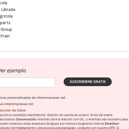
cola
 Librada
grícola
parts
 Group
Frain
Ver ejemplo
SUSCRIBIRME GRATIS
ativos personalizados de interempresas.net
vía interempresas.net
otección de Datos
pción a nuestra(s) newsletter(s). Gestión de cuenta de usuario. Envío de emails
o asociados.
Conservación:
mientras dure la relación con Ud., o mientras sea necesario para
ueden cederse a otras
empresas del grupo
por motivos de gestión interna.
Derechos:
imitación del tratatamiento y decisiones automatizadas:
contacte con nuestro DPD
. Si