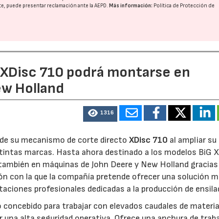
nte, puede presentar reclamación ante la
AEPD
.
Más información:
Política de Protección de
23/07/2026
27/07/2026
e XDisc 710 podrá montarse en
ew Holland
1316
d de su mecanismo de corte directo
XDisc 710
al ampliar su
stintas marcas. Hasta ahora destinado a los modelos BiG X
 también en máquinas de John Deere y New Holland gracias
ón con la que la compañía pretende ofrecer una solución 
otaciones profesionales dedicadas a la producción de ensila
o concebido para trabajar con elevados caudales de materia
 una alta seguridad operativa. Ofrece una anchura de trab