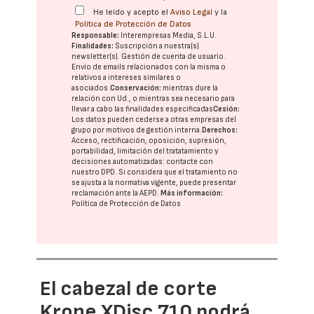
He leído y acepto el
Aviso Legal
y la
Política de Protección de Datos
Responsable:
Interempresas Media, S.L.U.
Finalidades:
Suscripción a nuestra(s)
newsletter(s). Gestión de cuenta de usuario.
Envío de emails relacionados con la misma o
relativos a intereses similares o
asociados.
Conservación:
mientras dure la
relación con Ud., o mientras sea necesario para
llevar a cabo las finalidades especificadas
Cesión:
Los datos pueden cederse a otras
empresas del
grupo
por motivos de gestión interna.
Derechos:
Acceso, rectificación, oposición, supresión,
portabilidad, limitación del tratatamiento y
decisiones automatizadas:
contacte con
nuestro DPD
. Si considera que el tratamiento no
se ajusta a la normativa vigente, puede presentar
reclamación ante la
AEPD
.
Más información:
Política de Protección de Datos
El cabezal de corte
Krone XDisc 710 podrá