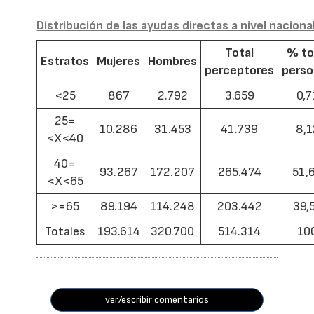
Distribución de las ayudas directas a nivel naciona
Total
% to
Estratos
Mujeres
Hombres
perceptores
pers
<25
867
2.792
3.659
0,7
25=
10.286
31.453
41.739
8,1
<X<40
40=
93.267
172.207
265.474
51,
<X<65
>=65
89.194
114.248
203.442
39,
Totales
193.614
320.700
514.314
10
ver/escribir comentarios