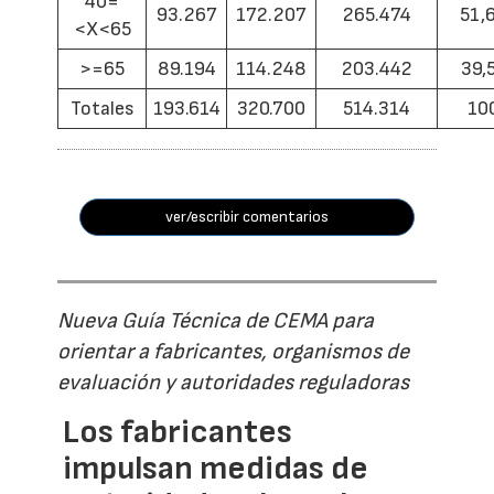
40=
93.267
172.207
265.474
51,
<X<65
>=65
89.194
114.248
203.442
39,
Totales
193.614
320.700
514.314
10
ver/escribir comentarios
Nueva Guía Técnica de CEMA para
orientar a fabricantes, organismos de
evaluación y autoridades reguladoras
Los fabricantes
impulsan medidas de