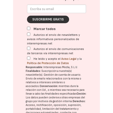
SUSCRIBIRME GRATIS
Marcar todos
Autorizo el envío de newsletters y
avisos informativos personalizados de
interempresas.net
Autorizo el envío de comunicaciones
de terceros vía interempresas.net
He leído y acepto el
Aviso Legal
y la
Política de Protección de Datos
Responsable:
Interempresas Media, S.L.U.
Finalidades:
Suscripción a nuestra(s)
newsletter(s). Gestión de cuenta de usuario.
Envío de emails relacionados con la misma o
relativos a intereses similares o
asociados.
Conservación:
mientras dure la
relación con Ud., o mientras sea necesario para
llevar a cabo las finalidades especificadas
Cesión:
Los datos pueden cederse a otras
empresas del
grupo
por motivos de gestión interna.
Derechos:
Acceso, rectificación, oposición, supresión,
portabilidad, limitación del tratatamiento y
decisiones automatizadas:
contacte con