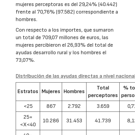
mujeres perceptoras es del 29,24% (40.442)
frente al 70,76% (97.582) correspondiente a
hombres.
Con respecto a los importes, que sumaron
un total de 709,07 millones de euros, las
mujeres percibieron el 26,93% del total de
ayudas desarrollo rural y los hombres el
73,07%.
Distribución de las ayudas directas a nivel naciona
Total
% to
Estratos
Mujeres
Hombres
perceptores
pers
<25
867
2.792
3.659
0,7
25=
10.286
31.453
41.739
8,1
<X<40