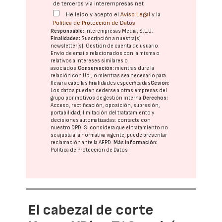
de terceros vía interempresas.net
He leído y acepto el
Aviso Legal
y la
Política de Protección de Datos
Responsable:
Interempresas Media, S.L.U.
Finalidades:
Suscripción a nuestra(s)
newsletter(s). Gestión de cuenta de usuario.
Envío de emails relacionados con la misma o
relativos a intereses similares o
asociados.
Conservación:
mientras dure la
relación con Ud., o mientras sea necesario para
llevar a cabo las finalidades especificadas
Cesión:
Los datos pueden cederse a otras
empresas del
grupo
por motivos de gestión interna.
Derechos:
Acceso, rectificación, oposición, supresión,
portabilidad, limitación del tratatamiento y
decisiones automatizadas:
contacte con
nuestro DPD
. Si considera que el tratamiento no
se ajusta a la normativa vigente, puede presentar
reclamación ante la
AEPD
.
Más información:
Política de Protección de Datos
El cabezal de corte