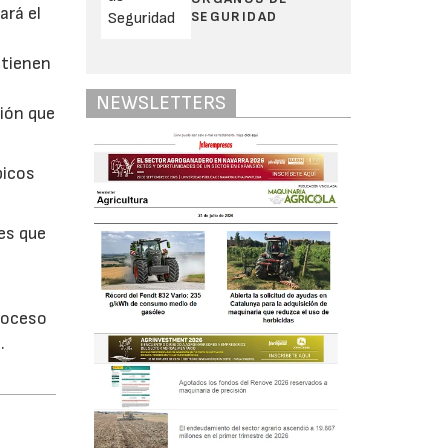
ará el
SEGURIDAD
 tienen
NEWSLETTERS
ión que
picos
es que
proceso
.