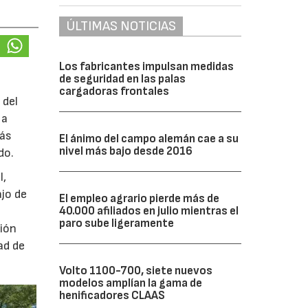
ÚLTIMAS NOTICIAS
Los fabricantes impulsan medidas
de seguridad en las palas
cargadoras frontales
 del
 a
más
El ánimo del campo alemán cae a su
nivel más bajo desde 2016
do.
l,
ajo de
El empleo agrario pierde más de
40.000 afiliados en julio mientras el
paro sube ligeramente
ción
ad de
Volto 1100-700, siete nuevos
modelos amplían la gama de
henificadores CLAAS