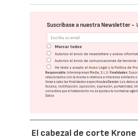
Suscríbase a nuestra Newsletter -
Marcar todos
Autorizo el envío de newsletters y avisos inform
Autorizo el envío de comunicaciones de terceros 
He leído y acepto el
Aviso Legal
y la
Política de Pr
Responsable:
Interempresas Media, S.L.U.
Finalidades:
Suscri
relacionados con la misma o relativos a intereses similares 
llevar a cabo las finalidades especificadas
Cesión:
Los datos p
Acceso, rectificación, oposición, supresión, portabilidad, l
considera que el tratamiento no se ajusta a la normativa vige
Datos
El cabezal de corte Kron