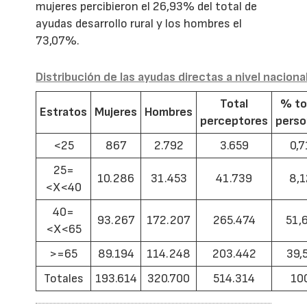
mujeres percibieron el 26,93% del total de
ayudas desarrollo rural y los hombres el
73,07%.
Distribución de las ayudas directas a nivel naciona
Total
% to
Estratos
Mujeres
Hombres
perceptores
pers
<25
867
2.792
3.659
0,7
25=
10.286
31.453
41.739
8,1
<X<40
40=
93.267
172.207
265.474
51,
<X<65
>=65
89.194
114.248
203.442
39,
Totales
193.614
320.700
514.314
10