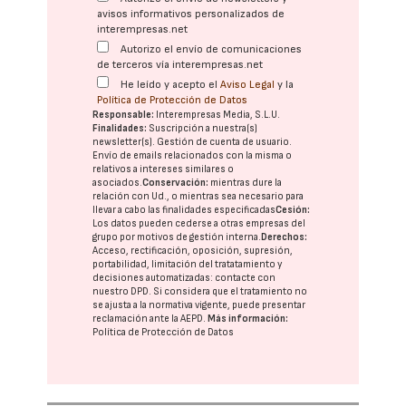
avisos informativos personalizados de
interempresas.net
Autorizo el envío de comunicaciones
de terceros vía interempresas.net
He leído y acepto el
Aviso Legal
y la
Política de Protección de Datos
Responsable:
Interempresas Media, S.L.U.
Finalidades:
Suscripción a nuestra(s)
newsletter(s). Gestión de cuenta de usuario.
Envío de emails relacionados con la misma o
relativos a intereses similares o
asociados.
Conservación:
mientras dure la
relación con Ud., o mientras sea necesario para
llevar a cabo las finalidades especificadas
Cesión:
Los datos pueden cederse a otras
empresas del
grupo
por motivos de gestión interna.
Derechos:
Acceso, rectificación, oposición, supresión,
portabilidad, limitación del tratatamiento y
decisiones automatizadas:
contacte con
nuestro DPD
. Si considera que el tratamiento no
se ajusta a la normativa vigente, puede presentar
reclamación ante la
AEPD
.
Más información:
Política de Protección de Datos