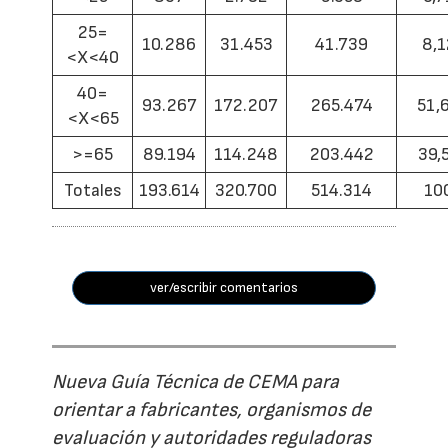
25=
10.286
31.453
41.739
8,1
<X<40
40=
93.267
172.207
265.474
51,
<X<65
>=65
89.194
114.248
203.442
39,
Totales
193.614
320.700
514.314
10
ver/escribir comentarios
Nueva Guía Técnica de CEMA para
orientar a fabricantes, organismos de
evaluación y autoridades reguladoras