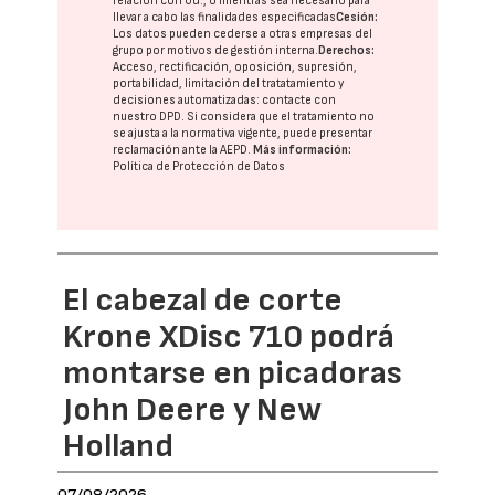
relación con Ud., o mientras sea necesario para
llevar a cabo las finalidades especificadas
Cesión:
Los datos pueden cederse a otras
empresas del
grupo
por motivos de gestión interna.
Derechos:
Acceso, rectificación, oposición, supresión,
portabilidad, limitación del tratatamiento y
decisiones automatizadas:
contacte con
nuestro DPD
. Si considera que el tratamiento no
se ajusta a la normativa vigente, puede presentar
reclamación ante la
AEPD
.
Más información:
Política de Protección de Datos
El cabezal de corte
Krone XDisc 710 podrá
montarse en picadoras
John Deere y New
Holland