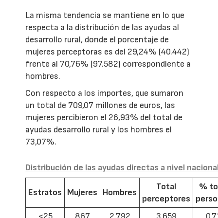
La misma tendencia se mantiene en lo que
respecta a la distribución de las ayudas al
desarrollo rural, donde el porcentaje de
mujeres perceptoras es del 29,24% (40.442)
frente al 70,76% (97.582) correspondiente a
hombres.
Con respecto a los importes, que sumaron
un total de 709,07 millones de euros, las
mujeres percibieron el 26,93% del total de
ayudas desarrollo rural y los hombres el
73,07%.
Distribución de las ayudas directas a nivel naciona
Total
% to
Estratos
Mujeres
Hombres
perceptores
pers
<25
867
2.792
3.659
0,7