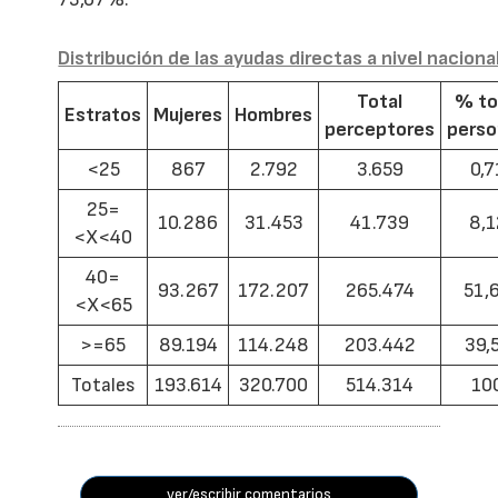
Distribución de las ayudas directas a nivel naciona
Total
% to
Estratos
Mujeres
Hombres
perceptores
pers
<25
867
2.792
3.659
0,7
25=
10.286
31.453
41.739
8,1
<X<40
40=
93.267
172.207
265.474
51,
<X<65
>=65
89.194
114.248
203.442
39,
Totales
193.614
320.700
514.314
10
ver/escribir comentarios