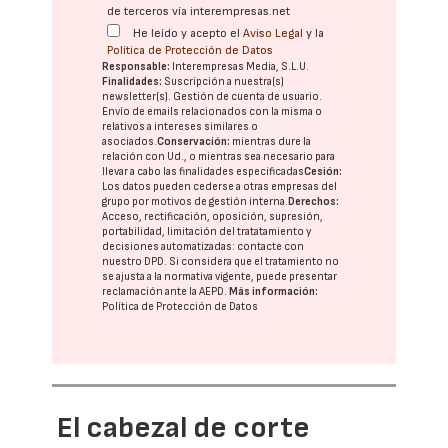
de terceros vía interempresas.net
He leído y acepto el
Aviso Legal
y la
Política de Protección de Datos
Responsable:
Interempresas Media, S.L.U.
Finalidades:
Suscripción a nuestra(s)
newsletter(s). Gestión de cuenta de usuario.
Envío de emails relacionados con la misma o
relativos a intereses similares o
asociados.
Conservación:
mientras dure la
relación con Ud., o mientras sea necesario para
llevar a cabo las finalidades especificadas
Cesión:
Los datos pueden cederse a otras
empresas del
grupo
por motivos de gestión interna.
Derechos:
Acceso, rectificación, oposición, supresión,
portabilidad, limitación del tratatamiento y
decisiones automatizadas:
contacte con
nuestro DPD
. Si considera que el tratamiento no
se ajusta a la normativa vigente, puede presentar
reclamación ante la
AEPD
.
Más información:
Política de Protección de Datos
El cabezal de corte