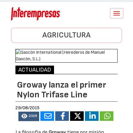
Conmutar
navegació
AGRICULTURA
ACTUALIDAD
Groway lanza el primer
Nylon Trifase Line
29/08/2015
2329
La filosofía de
Groway
tiene por misión