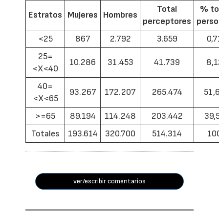
Total
% to
Estratos
Mujeres
Hombres
perceptores
pers
<25
867
2.792
3.659
0,7
25=
10.286
31.453
41.739
8,1
<X<40
40=
93.267
172.207
265.474
51,
<X<65
>=65
89.194
114.248
203.442
39,
Totales
193.614
320.700
514.314
10
ver/escribir comentarios