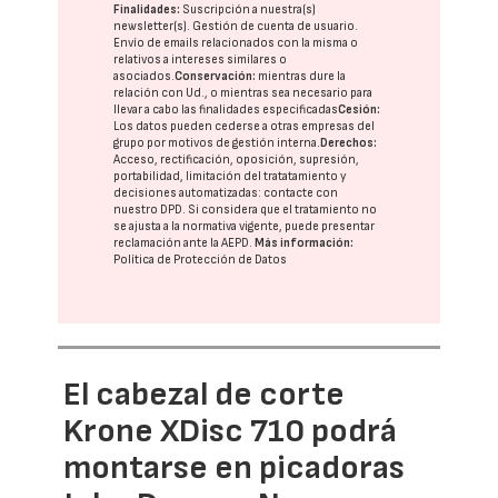
Finalidades:
Suscripción a nuestra(s)
newsletter(s). Gestión de cuenta de usuario.
Envío de emails relacionados con la misma o
relativos a intereses similares o
asociados.
Conservación:
mientras dure la
relación con Ud., o mientras sea necesario para
llevar a cabo las finalidades especificadas
Cesión:
Los datos pueden cederse a otras
empresas del
grupo
por motivos de gestión interna.
Derechos:
Acceso, rectificación, oposición, supresión,
portabilidad, limitación del tratatamiento y
decisiones automatizadas:
contacte con
nuestro DPD
. Si considera que el tratamiento no
se ajusta a la normativa vigente, puede presentar
reclamación ante la
AEPD
.
Más información:
Política de Protección de Datos
El cabezal de corte
Krone XDisc 710 podrá
montarse en picadoras