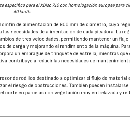
e específico para el XDisc 710 con homologación europea para cir
40 km/h.
el sinfín de alimentación de 900 mm de diámetro, cuyo rég
 a las necesidades de alimentación de cada picadora. La reg
ambios de tres velocidades, permitiendo mantener un flujo
s de carga y mejorando el rendimiento de la máquina. Par
orpora un embrague de trinquete de estrella, mientras que 
iva contribuye a reducir las necesidades de mantenimient
esor de rodillos destinado a optimizar el flujo de material 
ar el riesgo de obstrucciones. También pueden instalarse
 el corte en parcelas con vegetación muy entrelazada y red