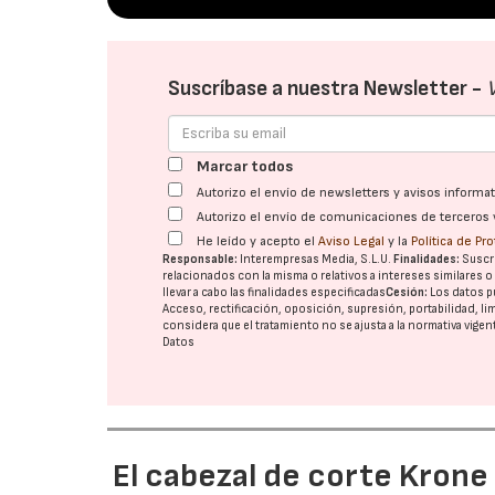
Suscríbase a nuestra Newsletter -
Marcar todos
Autorizo el envío de newsletters y avisos inform
Autorizo el envío de comunicaciones de terceros 
He leído y acepto el
Aviso Legal
y la
Política de Pr
Responsable:
Interempresas Media, S.L.U.
Finalidades:
Suscri
relacionados con la misma o relativos a intereses similares 
llevar a cabo las finalidades especificadas
Cesión:
Los datos p
Acceso, rectificación, oposición, supresión, portabilidad, l
considera que el tratamiento no se ajusta a la normativa vige
Datos
El cabezal de corte Kron