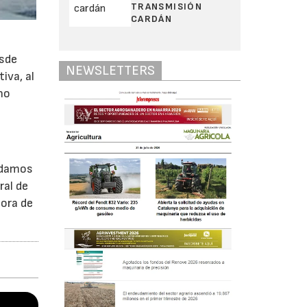
TRANSMISIÓN
CARDÁN
esde
NEWSLETTERS
iva, al
 no
indamos
ral de
hora de