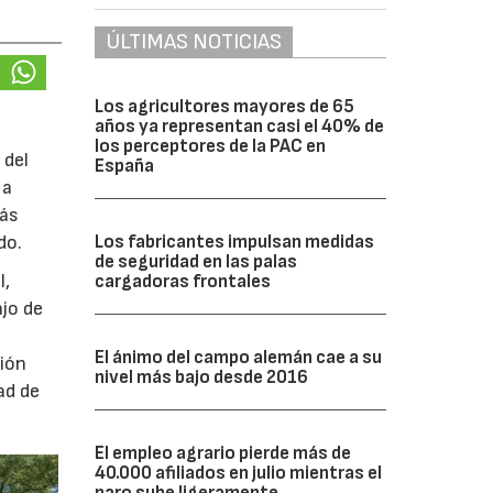
ÚLTIMAS NOTICIAS
Los agricultores mayores de 65
años ya representan casi el 40% de
los perceptores de la PAC en
 del
España
 a
más
Los fabricantes impulsan medidas
do.
de seguridad en las palas
l,
cargadoras frontales
ajo de
El ánimo del campo alemán cae a su
ción
nivel más bajo desde 2016
ad de
El empleo agrario pierde más de
40.000 afiliados en julio mientras el
paro sube ligeramente