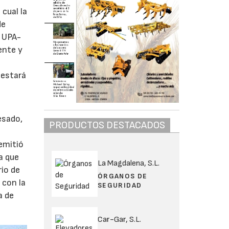
 cual la
de
, UPA-
ente y
 estará
esado,
PRODUCTOS DESTACADOS
emitió
a que
La Magdalena, S.L.
rio de
ÓRGANOS DE
 con la
SEGURIDAD
a de
Car-Gar, S.L.