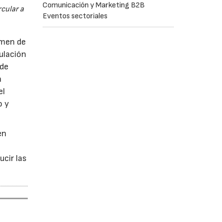
Comunicación y Marketing B2B
cular a
Eventos sectoriales
imen de
ulación
 de
a
el
o y
en
ucir las