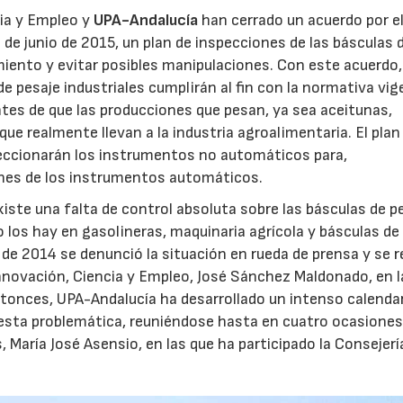
cia y Empleo y
UPA-Andalucía
han cerrado un acuerdo por el
 de junio de 2015, un plan de inspecciones de las básculas 
iento y evitar posibles manipulaciones. Con este acuerdo
 pesaje industriales cumplirán al fin con la normativa vig
entes de que las producciones que pesan, ya sea aceitunas,
que realmente llevan a la industria agroalimentaria. El plan
speccionarán los instrumentos no automáticos para,
nes de los instrumentos automáticos.
iste una falta de control absoluta sobre las básculas de p
los hay en gasolineras, maquinaria agrícola y básculas de
e 2014 se denunció la situación en rueda de prensa y se r
nnovación, Ciencia y Empleo, José Sánchez Maldonado, en l
ntonces, UPA-Andalucía ha desarrollado un intenso calenda
 esta problemática, reuniéndose hasta en cuatro ocasiones
, María José Asensio, en las que ha participado la Consejerí