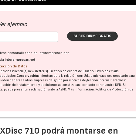
23/07/2026
27/07/2026
Ver ejemplo
SUSCRIBIRME GRATIS
ativos personalizados de interempresas.net
vía interempresas.net
otección de Datos
pción a nuestra(s) newsletter(s). Gestión de cuenta de usuario. Envío de emails
o asociados.
Conservación:
mientras dure la relación con Ud., o mientras sea necesario para
ueden cederse a otras
empresas del grupo
por motivos de gestión interna.
Derechos:
imitación del tratatamiento y decisiones automatizadas:
contacte con nuestro DPD
. Si
nte, puede presentar reclamación ante la
AEPD
.
Más información:
Política de Protección de
e XDisc 710 podrá montarse en