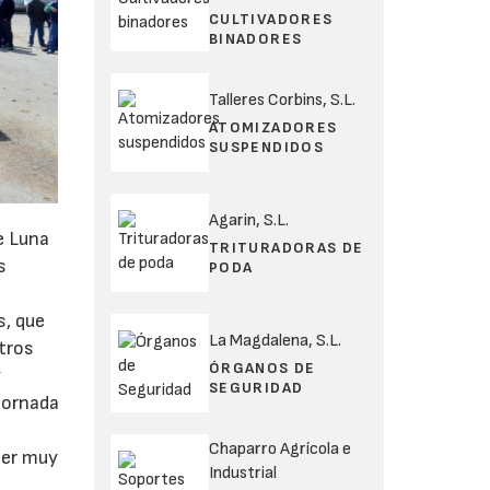
CULTIVADORES
BINADORES
Talleres Corbins, S.L.
ATOMIZADORES
SUSPENDIDOS
Agarin, S.L.
e Luna
TRITURADORAS DE
s
PODA
s, que
La Magdalena, S.L.
tros
ÓRGANOS DE
y
SEGURIDAD
jornada
Chaparro Agrícola e
ser muy
Industrial