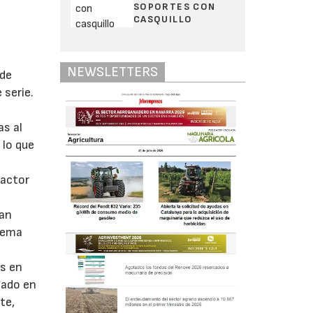
SOPORTES CON
CASQUILLO
NEWSLETTERS
 de
 serie.
as al
 lo que
ractor
ran
stema
os en
zado en
te,