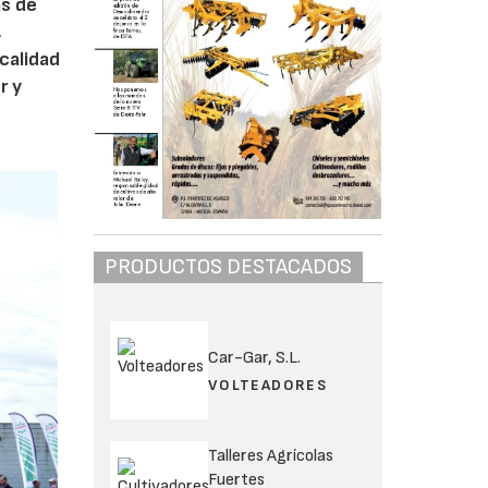
ás de
,
calidad
r y
PRODUCTOS DESTACADOS
Car-Gar, S.L.
VOLTEADORES
Talleres Agrícolas
Fuertes