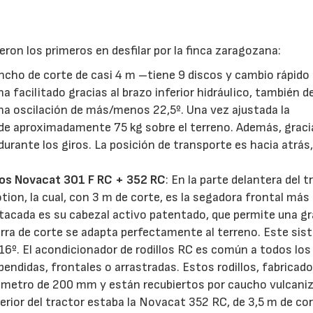
eron los primeros en desfilar por la finca zaragozana:
ncho de corte de casi 4 m –tiene 9 discos y cambio rápido
a facilitado gracias al brazo inferior hidráulico, también de
na oscilación de más/menos 22,5º. Una vez ajustada la
 de aproximadamente 75 kg sobre el terreno. Además, graci
durante los giros. La posición de transporte es hacia atrás,
llos Novacat 301 F RC + 352 RC
: En la parte delantera del t
on, la cual, con 3 m de corte, es la segadora frontal más
tacada es su cabezal activo patentado, que permite una g
barra de corte se adapta perfectamente al terreno. Este si
16º. El acondicionador de rodillos RC es común a todos los
ndidas, frontales o arrastradas. Estos rodillos, fabricad
iámetro de 200 mm y están recubiertos por caucho vulcani
erior del tractor estaba la Novacat 352 RC, de 3,5 m de cor