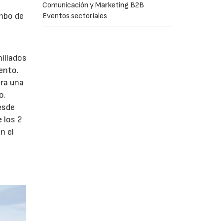
Comunicación y Marketing B2B
umbo de
Eventos sectoriales
illados
ento.
ara una
o.
desde
 los 2
n el