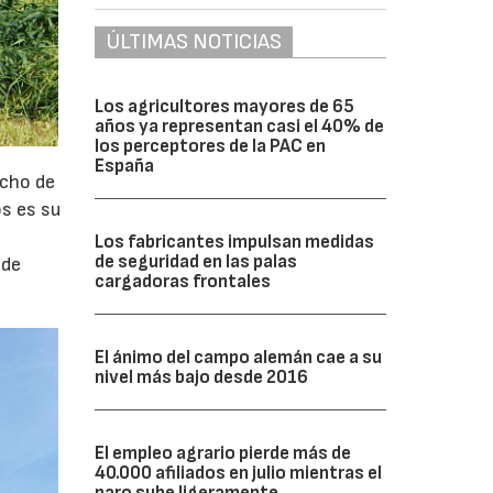
ÚLTIMAS NOTICIAS
Los agricultores mayores de 65
años ya representan casi el 40% de
los perceptores de la PAC en
España
ncho de
os es su
Los fabricantes impulsan medidas
de seguridad en las palas
 de
cargadoras frontales
El ánimo del campo alemán cae a su
nivel más bajo desde 2016
El empleo agrario pierde más de
40.000 afiliados en julio mientras el
paro sube ligeramente