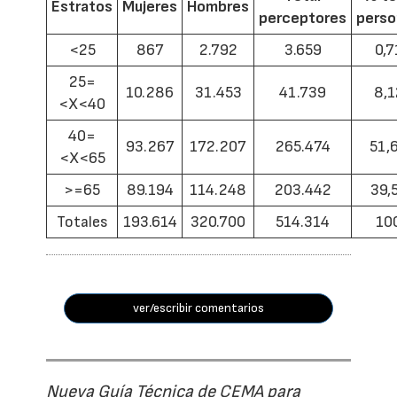
Estratos
Mujeres
Hombres
perceptores
pers
<25
867
2.792
3.659
0,7
25=
10.286
31.453
41.739
8,1
<X<40
40=
93.267
172.207
265.474
51,
<X<65
>=65
89.194
114.248
203.442
39,
Totales
193.614
320.700
514.314
10
ver/escribir comentarios
Nueva Guía Técnica de CEMA para