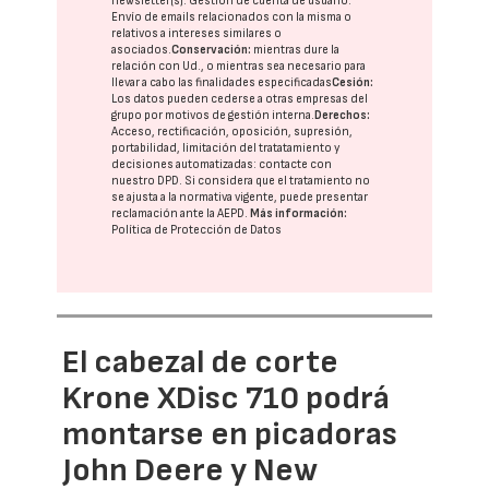
newsletter(s). Gestión de cuenta de usuario.
Envío de emails relacionados con la misma o
relativos a intereses similares o
asociados.
Conservación:
mientras dure la
relación con Ud., o mientras sea necesario para
llevar a cabo las finalidades especificadas
Cesión:
Los datos pueden cederse a otras
empresas del
grupo
por motivos de gestión interna.
Derechos:
Acceso, rectificación, oposición, supresión,
portabilidad, limitación del tratatamiento y
decisiones automatizadas:
contacte con
nuestro DPD
. Si considera que el tratamiento no
se ajusta a la normativa vigente, puede presentar
reclamación ante la
AEPD
.
Más información:
Política de Protección de Datos
El cabezal de corte
Krone XDisc 710 podrá
montarse en picadoras
John Deere y New