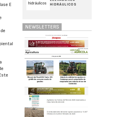
lase E
HIDRÁULICOS
e
NEWSLETTERS
 de
biental
a
de
 Este