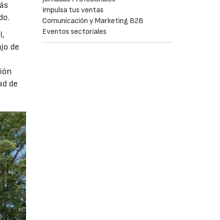
más
Impulsa tus ventas
do.
Comunicación y Marketing B2B
Eventos sectoriales
l,
ajo de
ción
ad de