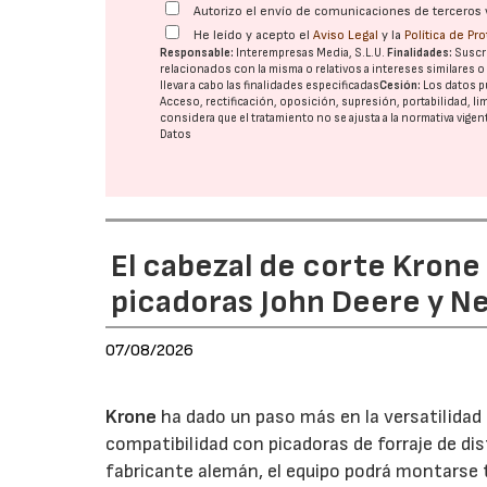
Autorizo el envío de comunicaciones de terceros 
He leído y acepto el
Aviso Legal
y la
Política de Pr
Responsable:
Interempresas Media, S.L.U.
Finalidades:
Suscri
relacionados con la misma o relativos a intereses similares 
llevar a cabo las finalidades especificadas
Cesión:
Los datos p
Acceso, rectificación, oposición, supresión, portabilidad, l
considera que el tratamiento no se ajusta a la normativa vige
Datos
El cabezal de corte Kron
picadoras John Deere y N
07/08/2026
Krone
ha dado un paso más en la versatilida
compatibilidad con picadoras de forraje de di
fabricante alemán, el equipo podrá montarse