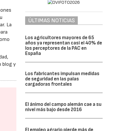
alones
su
ÚLTIMAS NOTICIAS
ar. La
para
Los agricultores mayores de 65
 como
años ya representan casi el 40% de
los perceptores de la PAC en
España
dad,
n blog y
Los fabricantes impulsan medidas
de seguridad en las palas
cargadoras frontales
El ánimo del campo alemán cae a su
nivel más bajo desde 2016
El empleo agrario pierde más de