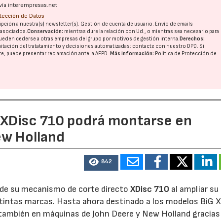
vía interempresas.net
otección de Datos
pción a nuestra(s) newsletter(s). Gestión de cuenta de usuario. Envío de emails
o asociados.
Conservación:
mientras dure la relación con Ud., o mientras sea necesario para
ueden cederse a otras
empresas del grupo
por motivos de gestión interna.
Derechos:
imitación del tratatamiento y decisiones automatizadas:
contacte con nuestro DPD
. Si
nte, puede presentar reclamación ante la
AEPD
.
Más información:
Política de Protección de
e XDisc 710 podrá montarse en
ew Holland
842
d de su mecanismo de corte directo
XDisc 710
al ampliar su
stintas marcas. Hasta ahora destinado a los modelos BiG X
 también en máquinas de John Deere y New Holland gracias