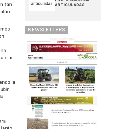
ón tan
ARTICULADAS
talón
tamos
NEWSLETTERS
on
una
tractor
ando la
subir
la
ara
 largo