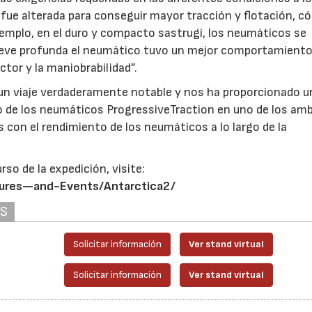
s fue alterada para conseguir mayor tracción y flotación, c
ejemplo, en el duro y compacto sastrugi, los neumáticos se
23/07/2026
27/07/2026
nieve profunda el neumático tuvo un mejor comportamiento
tor y la maniobrabilidad”.
un viaje verdaderamente notable y nos ha proporcionado u
o de los neumáticos ProgressiveTraction en uno de los am
con el rendimiento de los neumáticos a lo largo de la
urso de la expedición, visite:
tures—and-Events/Antarctica2/
AS
Solicitar información
Ver stand virtual
Solicitar información
Ver stand virtual