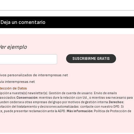
Deja un comentario
Ver ejemplo
SUSCRIBIRME GRATIS
ativos personalizados de interempresas.net
vía interempresas.net
otección de Datos
pción a nuestra(s) newsletter(s). Gestión de cuenta de usuario. Envío de emails
o asociados.
Conservación:
mientras dure la relación con Ud., o mientras sea necesario para
ueden cederse a otras
empresas del grupo
por motivos de gestión interna.
Derechos:
imitación del tratatamiento y decisiones automatizadas:
contacte con nuestro DPD
. Si
nte, puede presentar reclamación ante la
AEPD
.
Más información:
Política de Protección de