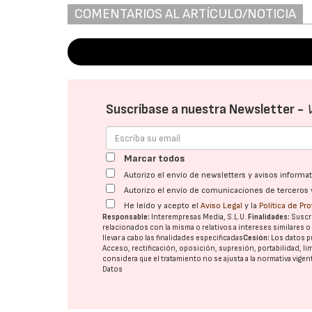
COMENTARIOS AL ARTÍCULO/NOTICIA
Suscríbase a nuestra Newsletter -
Marcar todos
Autorizo el envío de newsletters y avisos inform
Autorizo el envío de comunicaciones de terceros 
He leído y acepto el
Aviso Legal
y la
Política de Pr
Responsable:
Interempresas Media, S.L.U.
Finalidades:
Suscri
relacionados con la misma o relativos a intereses similares 
llevar a cabo las finalidades especificadas
Cesión:
Los datos p
Acceso, rectificación, oposición, supresión, portabilidad, l
considera que el tratamiento no se ajusta a la normativa vige
Datos