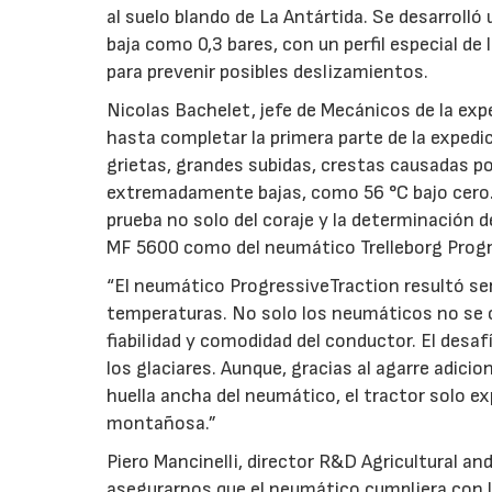
al suelo blando de La Antártida. Se desarrolló
baja como 0,3 bares, con un perfil especial de 
para prevenir posibles deslizamientos.
Nicolas Bachelet, jefe de Mecánicos de la ex
hasta completar la primera parte de la expedi
grietas, grandes subidas, crestas causadas p
extremadamente bajas, como 56 °C bajo cero. 
prueba no solo del coraje y la determinación d
MF 5600 como del neumático Trelleborg Progr
“El neumático ProgressiveTraction resultó se
temperaturas. No solo los neumáticos no se c
fiabilidad y comodidad del conductor. El desaf
los glaciares. Aunque, gracias al agarre adicion
huella ancha del neumático, el tractor solo e
montañosa.”
Piero Mancinelli, director R&D Agricultural a
asegurarnos que el neumático cumpliera con la