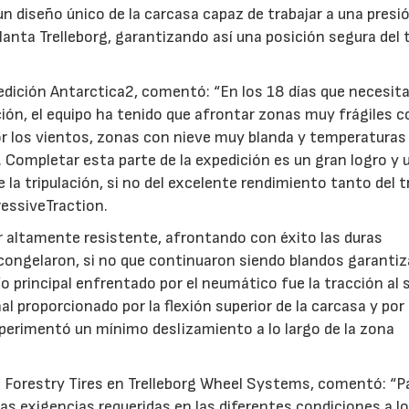
 un diseño único de la carcasa capaz de trabajar a una presi
llanta Trelleborg, garantizando así una posición segura del 
pedición Antarctica2, comentó: “En los 18 días que necesi
ción, el equipo ha tenido que afrontar zonas muy frágiles c
or los vientos, zonas con nieve muy blanda y temperaturas
Completar esta parte de la expedición es un gran logro y 
e la tripulación, si no del excelente rendimiento tanto del 
essiveTraction.
r altamente resistente, afrontando con éxito las duras
ongelaron, si no que continuaron siendo blandos garantiz
ío principal enfrentado por el neumático fue la tracción al 
al proporcionado por la flexión superior de la carcasa y por 
xperimentó un mínimo deslizamiento a lo largo de la zona
nd Forestry Tires en Trelleborg Wheel Systems, comentó: “P
s exigencias requeridas en las diferentes condiciones a lo