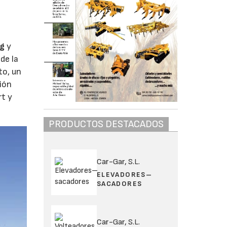
rg
y
de la
to, un
ión
rt y
PRODUCTOS DESTACADOS
Car-Gar, S.L.
ELEVADORES–
SACADORES
Car-Gar, S.L.