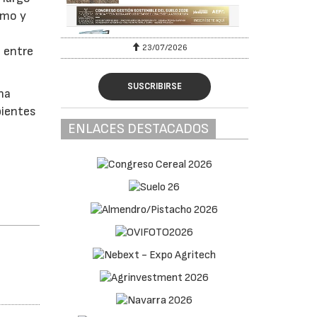
ómo y
23/07/2026
 entre
SUSCRIBIRSE
na
bientes
ENLACES DESTACADOS