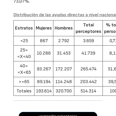
73,07%.
Distribución de las ayudas directas a nivel naciona
Total
% to
Estratos
Mujeres
Hombres
perceptores
pers
<25
867
2.792
3.659
0,7
25=
10.286
31.453
41.739
8,1
<X<40
40=
93.267
172.207
265.474
51,
<X<65
>=65
89.194
114.248
203.442
39,
Totales
193.614
320.700
514.314
10