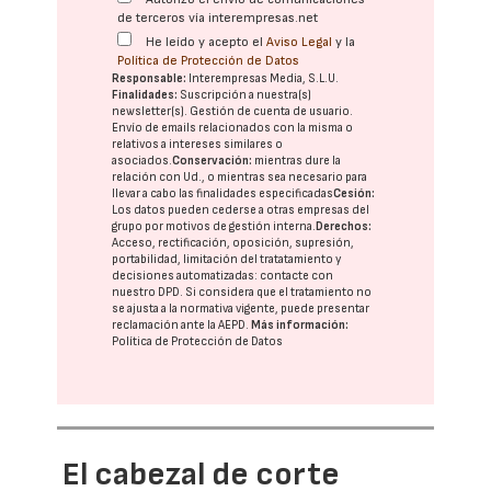
de terceros vía interempresas.net
He leído y acepto el
Aviso Legal
y la
Política de Protección de Datos
Responsable:
Interempresas Media, S.L.U.
Finalidades:
Suscripción a nuestra(s)
newsletter(s). Gestión de cuenta de usuario.
Envío de emails relacionados con la misma o
relativos a intereses similares o
asociados.
Conservación:
mientras dure la
relación con Ud., o mientras sea necesario para
llevar a cabo las finalidades especificadas
Cesión:
Los datos pueden cederse a otras
empresas del
grupo
por motivos de gestión interna.
Derechos:
Acceso, rectificación, oposición, supresión,
portabilidad, limitación del tratatamiento y
decisiones automatizadas:
contacte con
nuestro DPD
. Si considera que el tratamiento no
se ajusta a la normativa vigente, puede presentar
reclamación ante la
AEPD
.
Más información:
Política de Protección de Datos
El cabezal de corte