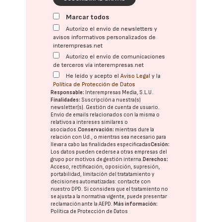
Marcar todos
Autorizo el envío de newsletters y
avisos informativos personalizados de
interempresas.net
Autorizo el envío de comunicaciones
de terceros vía interempresas.net
He leído y acepto el
Aviso Legal
y la
Política de Protección de Datos
Responsable:
Interempresas Media, S.L.U.
Finalidades:
Suscripción a nuestra(s)
newsletter(s). Gestión de cuenta de usuario.
Envío de emails relacionados con la misma o
relativos a intereses similares o
asociados.
Conservación:
mientras dure la
relación con Ud., o mientras sea necesario para
llevar a cabo las finalidades especificadas
Cesión:
Los datos pueden cederse a otras
empresas del
grupo
por motivos de gestión interna.
Derechos:
Acceso, rectificación, oposición, supresión,
portabilidad, limitación del tratatamiento y
decisiones automatizadas:
contacte con
nuestro DPD
. Si considera que el tratamiento no
se ajusta a la normativa vigente, puede presentar
reclamación ante la
AEPD
.
Más información:
Política de Protección de Datos