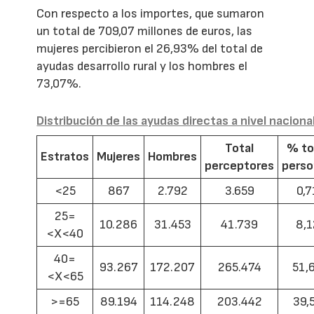
Con respecto a los importes, que sumaron
un total de 709,07 millones de euros, las
mujeres percibieron el 26,93% del total de
ayudas desarrollo rural y los hombres el
73,07%.
Distribución de las ayudas directas a nivel naciona
Total
% to
Estratos
Mujeres
Hombres
perceptores
pers
<25
867
2.792
3.659
0,7
25=
10.286
31.453
41.739
8,1
<X<40
40=
93.267
172.207
265.474
51,
<X<65
>=65
89.194
114.248
203.442
39,