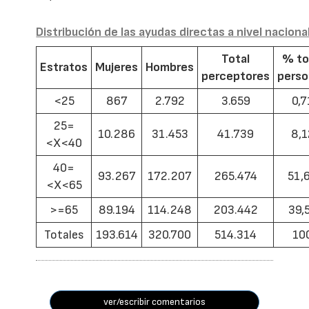
Distribución de las ayudas directas a nivel naciona
Total
% to
Estratos
Mujeres
Hombres
perceptores
pers
<25
867
2.792
3.659
0,7
25=
10.286
31.453
41.739
8,1
<X<40
40=
93.267
172.207
265.474
51,
<X<65
>=65
89.194
114.248
203.442
39,
Totales
193.614
320.700
514.314
10
ver/escribir comentarios