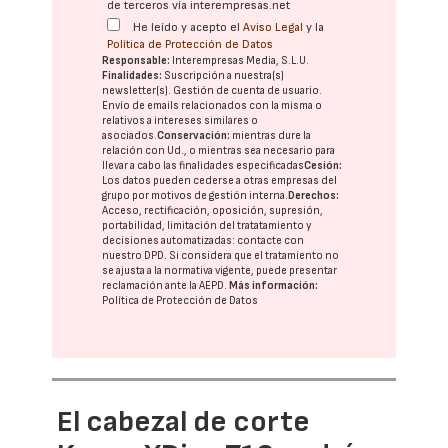
de terceros vía interempresas.net
He leído y acepto el
Aviso Legal
y la
Política de Protección de Datos
Responsable:
Interempresas Media, S.L.U.
Finalidades:
Suscripción a nuestra(s)
newsletter(s). Gestión de cuenta de usuario.
Envío de emails relacionados con la misma o
relativos a intereses similares o
asociados.
Conservación:
mientras dure la
relación con Ud., o mientras sea necesario para
llevar a cabo las finalidades especificadas
Cesión:
Los datos pueden cederse a otras
empresas del
grupo
por motivos de gestión interna.
Derechos:
Acceso, rectificación, oposición, supresión,
portabilidad, limitación del tratatamiento y
decisiones automatizadas:
contacte con
nuestro DPD
. Si considera que el tratamiento no
se ajusta a la normativa vigente, puede presentar
reclamación ante la
AEPD
.
Más información:
Política de Protección de Datos
El cabezal de corte