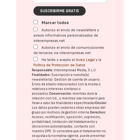
SUSCRIBIRME GRATIS
Marcar todos
Autorizo el envío de newsletters y
avisos informativos personalizados de
interempresas.net
Autorizo el envío de comunicaciones
de terceros vía interempresas.net
He leído y acepto el
Aviso Legal
y la
Política de Protección de Datos
Responsable:
Interempresas Media, S.L.U.
Finalidades:
Suscripción a nuestra(s)
newsletter(s). Gestión de cuenta de usuario.
Envío de emails relacionados con la misma o
relativos a intereses similares o
asociados.
Conservación:
mientras dure la
relación con Ud., o mientras sea necesario para
llevar a cabo las finalidades especificadas
Cesión:
Los datos pueden cederse a otras
empresas del
grupo
por motivos de gestión interna.
Derechos:
Acceso, rectificación, oposición, supresión,
portabilidad, limitación del tratatamiento y
decisiones automatizadas:
contacte con
nuestro DPD
. Si considera que el tratamiento no
se ajusta a la normativa vigente, puede presentar