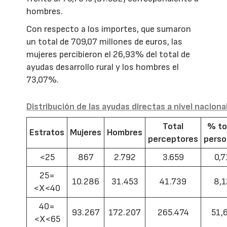
hombres.
Con respecto a los importes, que sumaron
un total de 709,07 millones de euros, las
mujeres percibieron el 26,93% del total de
ayudas desarrollo rural y los hombres el
73,07%.
Distribución de las ayudas directas a nivel naciona
Total
% to
Estratos
Mujeres
Hombres
perceptores
pers
<25
867
2.792
3.659
0,7
25=
10.286
31.453
41.739
8,1
<X<40
40=
93.267
172.207
265.474
51,
<X<65