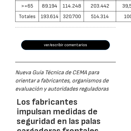
>=65
89.194
114.248
203.442
39,
Totales
193.614
320.700
514.314
10
ver/escribir comentarios
Nueva Guía Técnica de CEMA para
orientar a fabricantes, organismos de
evaluación y autoridades reguladoras
Los fabricantes
impulsan medidas de
seguridad en las palas