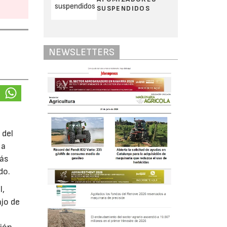
SUSPENDIDOS
NEWSLETTERS
 del
 a
más
do.
l,
ajo de