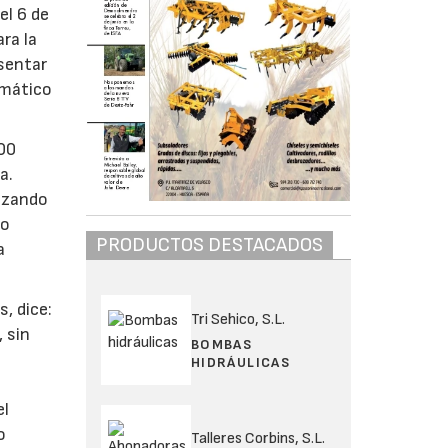
el 6 de
ra la
esentar
umático
000
a.
tizando
jo
PRODUCTOS DESTACADOS
a
, dice:
Tri Sehico, S.L.
 sin
BOMBAS
HIDRÁULICAS
el
o
Talleres Corbins, S.L.