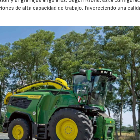
sión y engranajes angulares. Según Krone, esta configura
iones de alta capacidad de trabajo, favoreciendo una calid
23/07/2026
27/07/2026