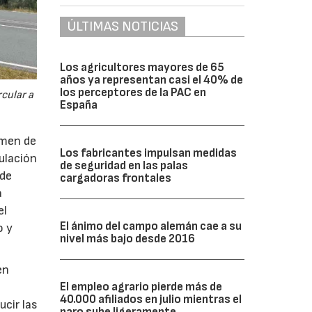
ÚLTIMAS NOTICIAS
Los agricultores mayores de 65
años ya representan casi el 40% de
los perceptores de la PAC en
cular a
España
imen de
Los fabricantes impulsan medidas
ulación
de seguridad en las palas
 de
cargadoras frontales
a
el
El ánimo del campo alemán cae a su
o y
nivel más bajo desde 2016
en
El empleo agrario pierde más de
40.000 afiliados en julio mientras el
ucir las
paro sube ligeramente