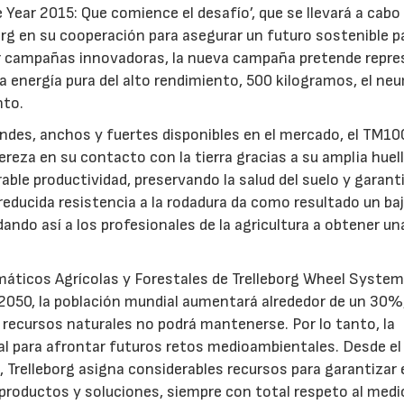
 Year 2015: Que comience el desafío’, que se llevará a cabo 
g en su cooperación para asegurar un futuro sostenible pa
rear campañas innovadoras, la nueva campaña pretende repr
la energía pura del alto rendimiento, 500 kilogramos, el ne
nto.
ndes, anchos y fuertes disponibles en el mercado, el TM1
reza en su contacto con la tierra gracias a su amplia huell
able productividad, preservando la salud del suelo y garan
educida resistencia a la rodadura da como resultado un ba
ndo así a los profesionales de la agricultura a obtener un
máticos Agrícolas y Forestales de Trelleborg Wheel Systems
 2050, la población mundial aumentará alrededor de un 30%,
 recursos naturales no podrá mantenerse. Por lo tanto, la
l para afrontar futuros retos medioambientales. Desde el
 Trelleborg asigna considerables recursos para garantizar 
 productos y soluciones, siempre con total respeto al medi