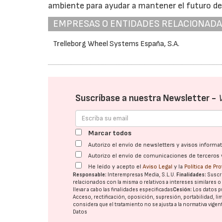
ambiente para ayudar a mantener el futuro de l
EMPRESAS O ENTIDADES RELACIONAD
Trelleborg Wheel Systems España, S.A.
Suscríbase a nuestra Newsletter -
Marcar todos
Autorizo el envío de newsletters y avisos inform
Autorizo el envío de comunicaciones de terceros 
He leído y acepto el
Aviso Legal
y la
Política de Pr
Responsable:
Interempresas Media, S.L.U.
Finalidades:
Suscri
relacionados con la misma o relativos a intereses similares 
llevar a cabo las finalidades especificadas
Cesión:
Los datos p
Acceso, rectificación, oposición, supresión, portabilidad, l
considera que el tratamiento no se ajusta a la normativa vige
Datos