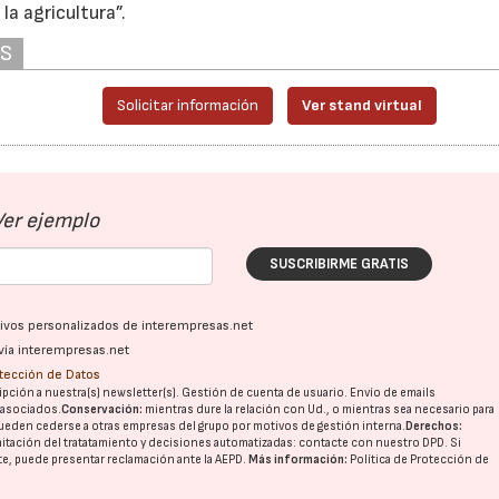
a agricultura”.
AS
Solicitar información
Ver stand virtual
Ver ejemplo
SUSCRIBIRME GRATIS
ativos personalizados de interempresas.net
vía interempresas.net
otección de Datos
pción a nuestra(s) newsletter(s). Gestión de cuenta de usuario. Envío de emails
o asociados.
Conservación:
mientras dure la relación con Ud., o mientras sea necesario para
ueden cederse a otras
empresas del grupo
por motivos de gestión interna.
Derechos:
imitación del tratatamiento y decisiones automatizadas:
contacte con nuestro DPD
. Si
nte, puede presentar reclamación ante la
AEPD
.
Más información:
Política de Protección de