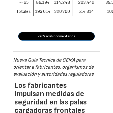
>=65
89.194
114.248
203.442
39,
Totales
193.614
320.700
514.314
10
ver/escribir comentarios
Nueva Guía Técnica de CEMA para
orientar a fabricantes, organismos de
evaluación y autoridades reguladoras
Los fabricantes
impulsan medidas de
seguridad en las palas
cargadoras frontales