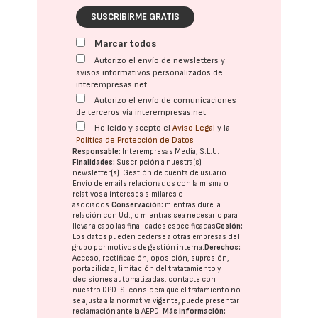
SUSCRIBIRME GRATIS
Marcar todos
Autorizo el envío de newsletters y
avisos informativos personalizados de
interempresas.net
Autorizo el envío de comunicaciones
de terceros vía interempresas.net
He leído y acepto el
Aviso Legal
y la
Política de Protección de Datos
Responsable:
Interempresas Media, S.L.U.
Finalidades:
Suscripción a nuestra(s)
newsletter(s). Gestión de cuenta de usuario.
Envío de emails relacionados con la misma o
relativos a intereses similares o
asociados.
Conservación:
mientras dure la
relación con Ud., o mientras sea necesario para
llevar a cabo las finalidades especificadas
Cesión:
Los datos pueden cederse a otras
empresas del
grupo
por motivos de gestión interna.
Derechos:
Acceso, rectificación, oposición, supresión,
portabilidad, limitación del tratatamiento y
decisiones automatizadas:
contacte con
nuestro DPD
. Si considera que el tratamiento no
se ajusta a la normativa vigente, puede presentar
reclamación ante la
AEPD
.
Más información: