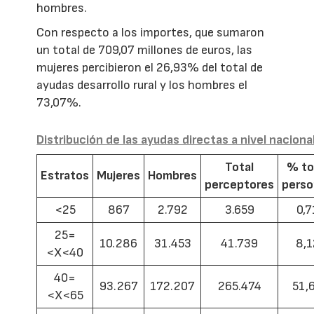
hombres.
Con respecto a los importes, que sumaron
un total de 709,07 millones de euros, las
mujeres percibieron el 26,93% del total de
ayudas desarrollo rural y los hombres el
73,07%.
Distribución de las ayudas directas a nivel naciona
Total
% to
Estratos
Mujeres
Hombres
perceptores
pers
<25
867
2.792
3.659
0,7
25=
10.286
31.453
41.739
8,1
<X<40
40=
93.267
172.207
265.474
51,
<X<65