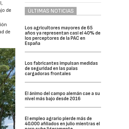
l,
ajo de
ÚLTIMAS NOTICIAS
ción
Los agricultores mayores de 65
ad de
años ya representan casi el 40% de
los perceptores de la PAC en
España
Los fabricantes impulsan medidas
de seguridad en las palas
cargadoras frontales
El ánimo del campo alemán cae a su
nivel más bajo desde 2016
El empleo agrario pierde más de
40.000 afiliados en julio mientras el
paro sube ligeramente