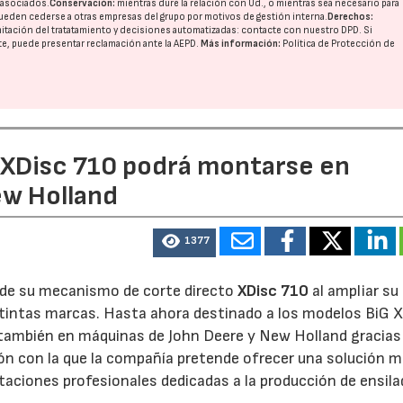
o asociados.
Conservación:
mientras dure la relación con Ud., o mientras sea necesario para
ueden cederse a otras
empresas del grupo
por motivos de gestión interna.
Derechos:
imitación del tratatamiento y decisiones automatizadas:
contacte con nuestro DPD
. Si
nte, puede presentar reclamación ante la
AEPD
.
Más información:
Política de Protección de
23/07/2026
27/07/2026
e XDisc 710 podrá montarse en
ew Holland
1377
d de su mecanismo de corte directo
XDisc 710
al ampliar su
stintas marcas. Hasta ahora destinado a los modelos BiG X
 también en máquinas de John Deere y New Holland gracias
ón con la que la compañía pretende ofrecer una solución 
otaciones profesionales dedicadas a la producción de ensila