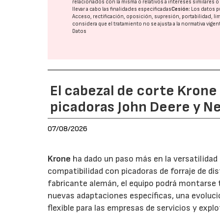
relacionados con la misma o relativos a intereses similares 
llevar a cabo las finalidades especificadas
Cesión:
Los datos p
Acceso, rectificación, oposición, supresión, portabilidad, l
considera que el tratamiento no se ajusta a la normativa vige
Datos
El cabezal de corte Kron
picadoras John Deere y N
07/08/2026
Krone
ha dado un paso más en la versatilida
compatibilidad con picadoras de forraje de di
fabricante alemán, el equipo podrá montarse
nuevas adaptaciones específicas, una evoluci
flexible para las empresas de servicios y expl