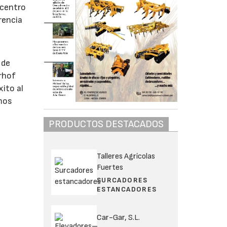
 centro
rencia
 de
rhof
ito al
emos
PRODUCTOS DESTACADOS
Talleres Agrícolas
Fuertes
SURCADORES
ESTANCADORES
Car-Gar, S.L.