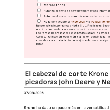
Marcar todos
Autorizo el envío de newsletters y avisos inform
Autorizo el envío de comunicaciones de terceros 
He leído y acepto el
Aviso Legal
y la
Política de Pr
Responsable:
Interempresas Media, S.L.U.
Finalidades:
Suscri
relacionados con la misma o relativos a intereses similares 
llevar a cabo las finalidades especificadas
Cesión:
Los datos p
Acceso, rectificación, oposición, supresión, portabilidad, l
considera que el tratamiento no se ajusta a la normativa vige
Datos
El cabezal de corte Kron
picadoras John Deere y N
07/08/2026
Krone
ha dado un paso más en la versatilida