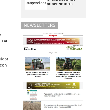
SUSPENDIDOS
NEWSLETTERS
y
an un
a
uidor
 con