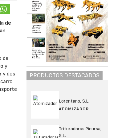
da de
ran
o de
co y
r y dos
PRODUCTOS DESTACADOS
 carro
ansporte
Lorentano, S.L.
ATOMIZADOR
Trituradoras Picursa,
S.L.