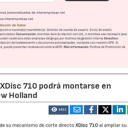
ativos personalizados de interempresas.net
vía interempresas.net
otección de Datos
pción a nuestra(s) newsletter(s). Gestión de cuenta de usuario. Envío de emails
o asociados.
Conservación:
mientras dure la relación con Ud., o mientras sea necesario para
ueden cederse a otras
empresas del grupo
por motivos de gestión interna.
Derechos:
imitación del tratatamiento y decisiones automatizadas:
contacte con nuestro DPD
. Si
nte, puede presentar reclamación ante la
AEPD
.
Más información:
Política de Protección de
e XDisc 710 podrá montarse en
ew Holland
1611
d de su mecanismo de corte directo
XDisc 710
al ampliar su