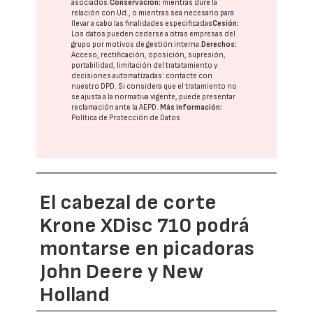
asociados.
Conservación:
mientras dure la
relación con Ud., o mientras sea necesario para
llevar a cabo las finalidades especificadas
Cesión:
Los datos pueden cederse a otras
empresas del
grupo
por motivos de gestión interna.
Derechos:
Acceso, rectificación, oposición, supresión,
portabilidad, limitación del tratatamiento y
decisiones automatizadas:
contacte con
nuestro DPD
. Si considera que el tratamiento no
se ajusta a la normativa vigente, puede presentar
reclamación ante la
AEPD
.
Más información:
Política de Protección de Datos
El cabezal de corte
Krone XDisc 710 podrá
montarse en picadoras
John Deere y New
Holland