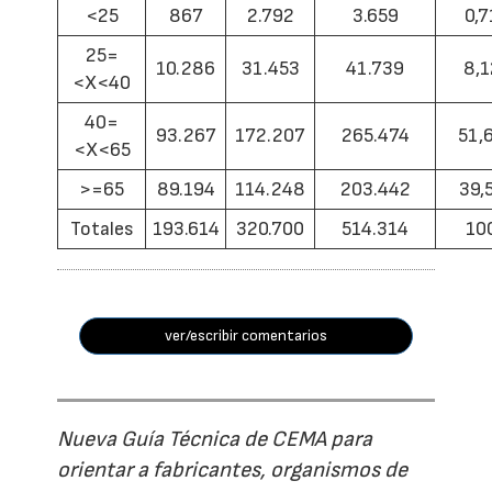
<25
867
2.792
3.659
0,7
25=
10.286
31.453
41.739
8,1
<X<40
40=
93.267
172.207
265.474
51,
<X<65
>=65
89.194
114.248
203.442
39,
Totales
193.614
320.700
514.314
10
ver/escribir comentarios
Nueva Guía Técnica de CEMA para
orientar a fabricantes, organismos de