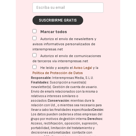
SUSCRIBIRME GRATIS
Marcar todos
Autorizo el envío de newsletters y
avisos informativos personalizados de
interempresas.net
Autorizo el envío de comunicaciones
de terceros vía interempresas.net
He leído y acepto el
Aviso Legal
y la
Política de Protección de Datos
Responsable:
Interempresas Media, S.L.U.
Finalidades:
Suscripción a nuestra(s)
newsletter(s). Gestión de cuenta de usuario.
Envío de emails relacionados con la misma o
relativos a intereses similares o
asociados.
Conservación:
mientras dure la
relación con Ud., o mientras sea necesario para
llevar a cabo las finalidades especificadas
Cesión:
Los datos pueden cederse a otras
empresas del
grupo
por motivos de gestión interna.
Derechos:
Acceso, rectificación, oposición, supresión,
portabilidad, limitación del tratatamiento y
decisiones automatizadas:
contacte con