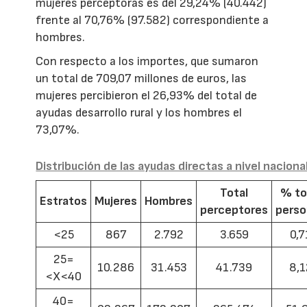
mujeres perceptoras es del 29,24% (40.442)
frente al 70,76% (97.582) correspondiente a
hombres.
Con respecto a los importes, que sumaron
un total de 709,07 millones de euros, las
mujeres percibieron el 26,93% del total de
ayudas desarrollo rural y los hombres el
73,07%.
Distribución de las ayudas directas a nivel naciona
Total
% to
Estratos
Mujeres
Hombres
perceptores
pers
<25
867
2.792
3.659
0,7
25=
10.286
31.453
41.739
8,1
<X<40
40=