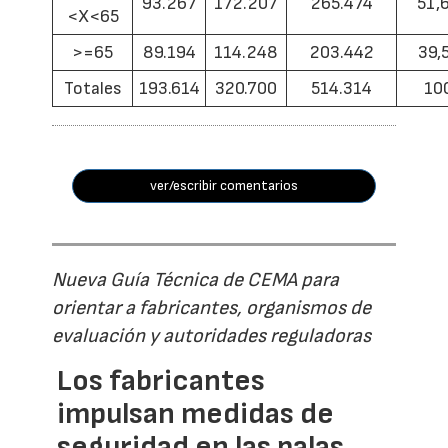
93.267
172.207
265.474
51,
<X<65
>=65
89.194
114.248
203.442
39,
Totales
193.614
320.700
514.314
10
ver/escribir comentarios
Nueva Guía Técnica de CEMA para
orientar a fabricantes, organismos de
evaluación y autoridades reguladoras
Los fabricantes
impulsan medidas de
seguridad en las palas