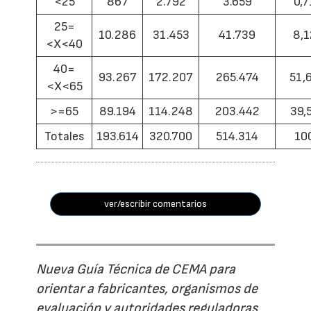
<25
867
2.792
3.659
0,7
25=
10.286
31.453
41.739
8,1
<X<40
40=
93.267
172.207
265.474
51,
<X<65
>=65
89.194
114.248
203.442
39,
Totales
193.614
320.700
514.314
10
ver/escribir comentarios
Nueva Guía Técnica de CEMA para
orientar a fabricantes, organismos de
evaluación y autoridades reguladoras