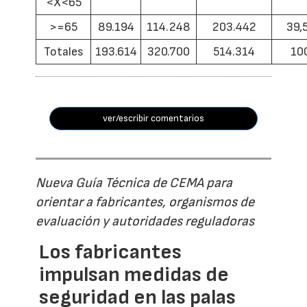
<X<65
>=65
89.194
114.248
203.442
39,
Totales
193.614
320.700
514.314
10
ver/escribir comentarios
Nueva Guía Técnica de CEMA para
orientar a fabricantes, organismos de
evaluación y autoridades reguladoras
Los fabricantes
impulsan medidas de
seguridad en las palas