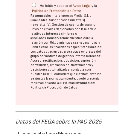
He leído y acepto el
Aviso Legal
y la
Política de Protección de Datos
Responsable:
Interempresas Media, S.L.U.
Finalidades:
Suscripción a nuestra(s)
newsletter(s). Gestión de cuenta de usuario.
Envío de emails relacionados con la misma o
relativos a intereses similares o
asociados.
Conservación:
mientras dure la
relación con Ud., o mientras sea necesario para
llevar a cabo las finalidades especificadas
Cesión:
Los datos pueden cederse a otras
empresas del
grupo
por motivos de gestión interna.
Derechos:
Acceso, rectificación, oposición, supresión,
portabilidad, limitación del tratatamiento y
decisiones automatizadas:
contacte con
nuestro DPD
. Si considera que el tratamiento no
se ajusta a la normativa vigente, puede presentar
reclamación ante la
AEPD
.
Más información:
Política de Protección de Datos
Datos del FEGA sobre la PAC 2025