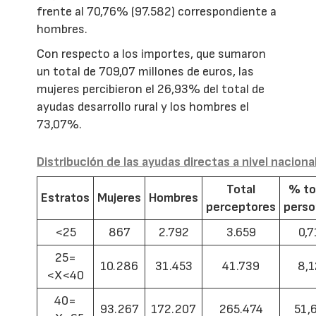
frente al 70,76% (97.582) correspondiente a
hombres.
Con respecto a los importes, que sumaron
un total de 709,07 millones de euros, las
mujeres percibieron el 26,93% del total de
ayudas desarrollo rural y los hombres el
73,07%.
Distribución de las ayudas directas a nivel naciona
Total
% to
Estratos
Mujeres
Hombres
perceptores
pers
<25
867
2.792
3.659
0,7
25=
10.286
31.453
41.739
8,1
<X<40
40=
93.267
172.207
265.474
51,