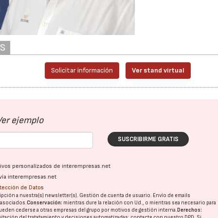
AS
Solicitar información
Ver stand virtual
Ver ejemplo
SUSCRIBIRME GRATIS
ativos personalizados de interempresas.net
vía interempresas.net
otección de Datos
pción a nuestra(s) newsletter(s). Gestión de cuenta de usuario. Envío de emails
o asociados.
Conservación:
mientras dure la relación con Ud., o mientras sea necesario para
ueden cederse a otras
empresas del grupo
por motivos de gestión interna.
Derechos:
imitación del tratatamiento y decisiones automatizadas:
contacte con nuestro DPD
. Si