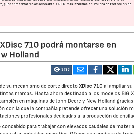
nte, puede presentar reclamación ante la
AEPD
.
Más información:
Política de Protección de
e XDisc 710 podrá montarse en
ew Holland
1723
d de su mecanismo de corte directo
XDisc 710
al ampliar su
stintas marcas. Hasta ahora destinado a los modelos BiG X
 también en máquinas de John Deere y New Holland gracias
ón con la que la compañía pretende ofrecer una solución 
otaciones profesionales dedicadas a la producción de ensila
o concebido para trabajar con elevados caudales de materia
 una alta seguridad operativa. Ofrece una anchura de trab