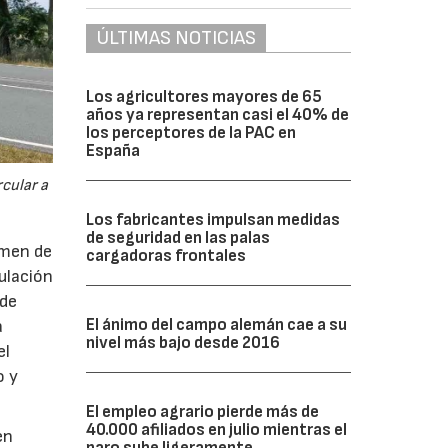
ÚLTIMAS NOTICIAS
Los agricultores mayores de 65
años ya representan casi el 40% de
los perceptores de la PAC en
España
cular a
Los fabricantes impulsan medidas
de seguridad en las palas
imen de
cargadoras frontales
ulación
 de
El ánimo del campo alemán cae a su
a
nivel más bajo desde 2016
el
o y
El empleo agrario pierde más de
40.000 afiliados en julio mientras el
en
paro sube ligeramente