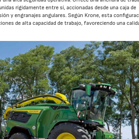
unidas rígidamente entre sí, accionadas desde una caja de
sión y engranajes angulares. Según Krone, esta configura
27/07/2026
23/07/
iones de alta capacidad de trabajo, favoreciendo una calid