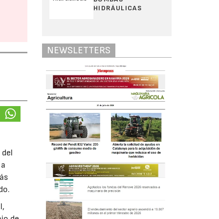
HIDRÁULICAS
NEWSLETTERS
 del
 a
más
do.
l,
ajo de