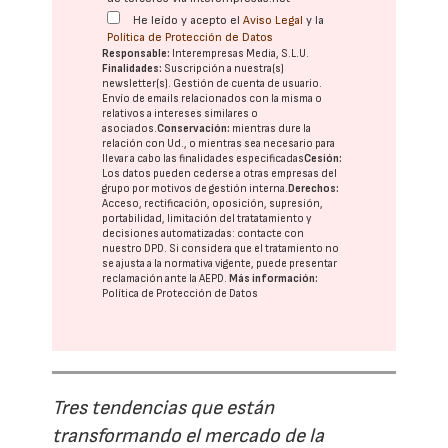
He leído y acepto el
Aviso Legal
y la
Política de Protección de Datos
Responsable:
Interempresas Media, S.L.U.
Finalidades:
Suscripción a nuestra(s)
newsletter(s). Gestión de cuenta de usuario.
Envío de emails relacionados con la misma o
relativos a intereses similares o
asociados.
Conservación:
mientras dure la
relación con Ud., o mientras sea necesario para
llevar a cabo las finalidades especificadas
Cesión:
Los datos pueden cederse a otras
empresas del
grupo
por motivos de gestión interna.
Derechos:
Acceso, rectificación, oposición, supresión,
portabilidad, limitación del tratatamiento y
decisiones automatizadas:
contacte con
nuestro DPD
. Si considera que el tratamiento no
se ajusta a la normativa vigente, puede presentar
reclamación ante la
AEPD
.
Más información:
Política de Protección de Datos
Tres tendencias que están
transformando el mercado de la