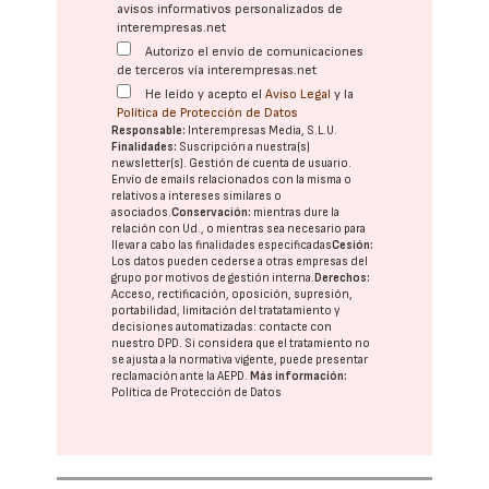
avisos informativos personalizados de
interempresas.net
Autorizo el envío de comunicaciones
de terceros vía interempresas.net
He leído y acepto el
Aviso Legal
y la
Política de Protección de Datos
Responsable:
Interempresas Media, S.L.U.
Finalidades:
Suscripción a nuestra(s)
newsletter(s). Gestión de cuenta de usuario.
Envío de emails relacionados con la misma o
relativos a intereses similares o
asociados.
Conservación:
mientras dure la
relación con Ud., o mientras sea necesario para
llevar a cabo las finalidades especificadas
Cesión:
Los datos pueden cederse a otras
empresas del
grupo
por motivos de gestión interna.
Derechos:
Acceso, rectificación, oposición, supresión,
portabilidad, limitación del tratatamiento y
decisiones automatizadas:
contacte con
nuestro DPD
. Si considera que el tratamiento no
se ajusta a la normativa vigente, puede presentar
reclamación ante la
AEPD
.
Más información:
Política de Protección de Datos