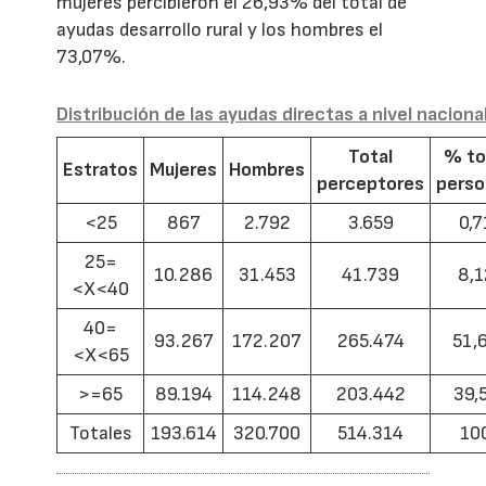
mujeres percibieron el 26,93% del total de
ayudas desarrollo rural y los hombres el
73,07%.
Distribución de las ayudas directas a nivel naciona
Total
% to
Estratos
Mujeres
Hombres
perceptores
pers
<25
867
2.792
3.659
0,7
25=
10.286
31.453
41.739
8,1
<X<40
40=
93.267
172.207
265.474
51,
<X<65
>=65
89.194
114.248
203.442
39,
Totales
193.614
320.700
514.314
10