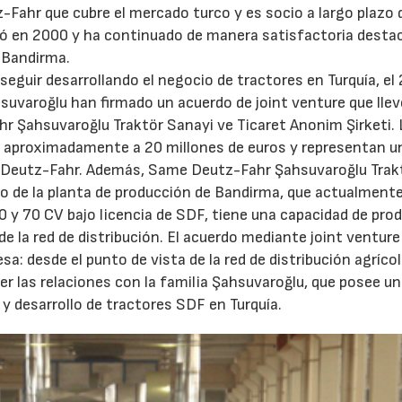
Fahr que cubre el mercado turco y es socio a largo plazo 
ció en 2000 y ha continuado de manera satisfactoria dest
 Bandirma.
 seguir desarrollando el negocio de tractores en Turquía, el
varoğlu han firmado un acuerdo de joint venture que llevó
r Şahsuvaroğlu Traktör Sanayi ve Ticaret Anonim Şirketi. 
en aproximadamente a 20 millones de euros y representan u
e Deutz-Fahr. Además, Same Deutz-Fahr Şahsuvaroğlu Trak
go de la planta de producción de Bandirma, que actualment
0 y 70 CV bajo licencia de SDF, tiene una capacidad de pro
e la red de distribución. El acuerdo mediante joint venture
sa: desde el punto de vista de la red de distribución agrícol
er las relaciones con la familia Şahsuvaroğlu, que posee un
y desarrollo de tractores SDF en Turquía.