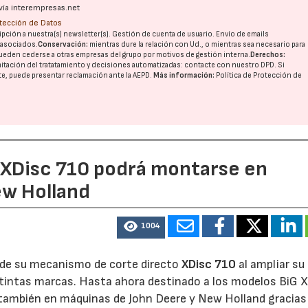
vía interempresas.net
otección de Datos
pción a nuestra(s) newsletter(s). Gestión de cuenta de usuario. Envío de emails
o asociados.
Conservación:
mientras dure la relación con Ud., o mientras sea necesario para
23/07/2026
27/07/2026
ueden cederse a otras
empresas del grupo
por motivos de gestión interna.
Derechos:
imitación del tratatamiento y decisiones automatizadas:
contacte con nuestro DPD
. Si
nte, puede presentar reclamación ante la
AEPD
.
Más información:
Política de Protección de
e XDisc 710 podrá montarse en
ew Holland
1004
d de su mecanismo de corte directo
XDisc 710
al ampliar su
stintas marcas. Hasta ahora destinado a los modelos BiG X
 también en máquinas de John Deere y New Holland gracias