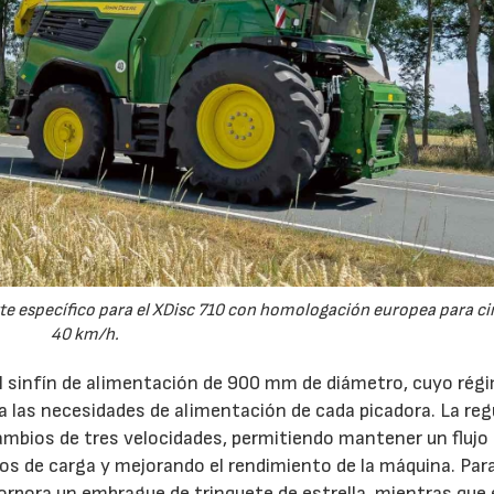
e específico para el XDisc 710 con homologación europea para cir
40 km/h.
el sinfín de alimentación de 900 mm de diámetro, cuyo rég
 a las necesidades de alimentación de cada picadora. La reg
ambios de tres velocidades, permitiendo mantener un flujo
s de carga y mejorando el rendimiento de la máquina. Par
orpora un embrague de trinquete de estrella, mientras que 