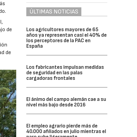
más
ÚLTIMAS NOTICIAS
do.
l,
ajo de
Los agricultores mayores de 65
años ya representan casi el 40% de
los perceptores de la PAC en
ción
España
ad de
Los fabricantes impulsan medidas
de seguridad en las palas
cargadoras frontales
El ánimo del campo alemán cae a su
nivel más bajo desde 2016
El empleo agrario pierde más de
40.000 afiliados en julio mientras el
paro sube ligeramente