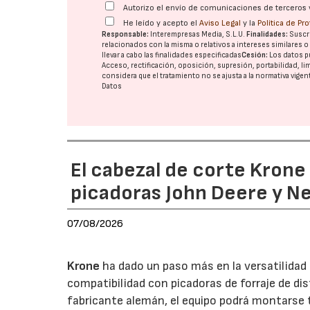
Autorizo el envío de comunicaciones de terceros 
He leído y acepto el
Aviso Legal
y la
Política de Pr
Responsable:
Interempresas Media, S.L.U.
Finalidades:
Suscri
relacionados con la misma o relativos a intereses similares 
llevar a cabo las finalidades especificadas
Cesión:
Los datos p
Acceso, rectificación, oposición, supresión, portabilidad, l
considera que el tratamiento no se ajusta a la normativa vige
Datos
El cabezal de corte Kron
picadoras John Deere y N
07/08/2026
Krone
ha dado un paso más en la versatilida
compatibilidad con picadoras de forraje de di
fabricante alemán, el equipo podrá montarse