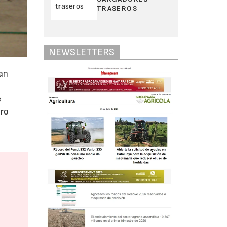
TRASEROS
NEWSLETTERS
tan
e
tro