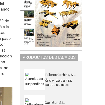
del
acando
 22 de
 a la
Las
n paso
tör
e se
ducción
PRODUCTOS DESTACADOS
 no
a, no
 rol
Talleres Corbins, S.L.
ATOMIZADORES
SUSPENDIDOS
Car-Gar, S.L.