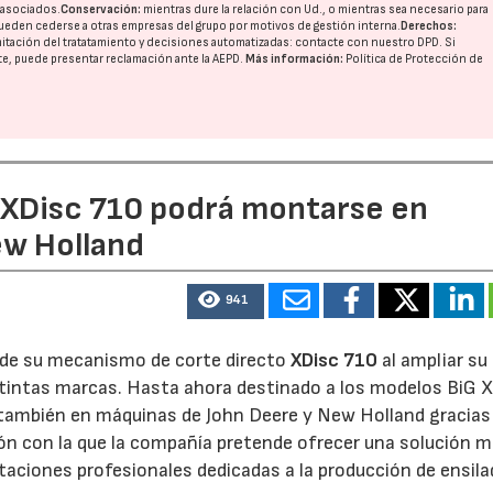
o asociados.
Conservación:
mientras dure la relación con Ud., o mientras sea necesario para
ueden cederse a otras
empresas del grupo
por motivos de gestión interna.
Derechos:
imitación del tratatamiento y decisiones automatizadas:
contacte con nuestro DPD
. Si
nte, puede presentar reclamación ante la
AEPD
.
Más información:
Política de Protección de
23/07/2026
27/07/2026
e XDisc 710 podrá montarse en
ew Holland
941
d de su mecanismo de corte directo
XDisc 710
al ampliar su
stintas marcas. Hasta ahora destinado a los modelos BiG X
 también en máquinas de John Deere y New Holland gracias
ón con la que la compañía pretende ofrecer una solución 
otaciones profesionales dedicadas a la producción de ensila