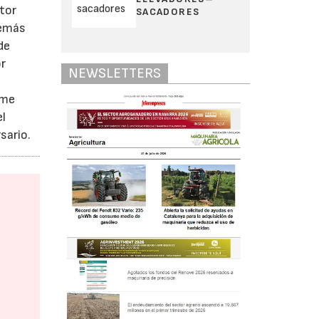
tor
SACADORES
demás
de
or
NEWSLETTERS
ame
el
sario.