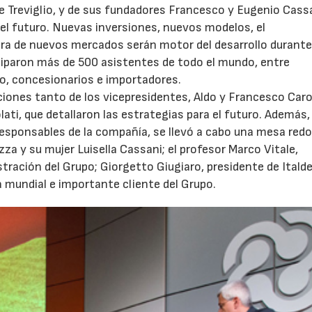
e Treviglio, y de sus fundadores Francesco y Eugenio Cassa
 el futuro. Nuevas inversiones, nuevos modelos, el
tura de nuevos mercados serán motor del desarrollo durante
ciparon más de 500 asistentes de todo el mundo, entre
odo, concesionarios e importadores.
ciones tanto de los vicepresidentes, Aldo y Francesco Car
ti, que detallaron las estrategias para el futuro. Además,
 responsables de la compañía, se llevó a cabo una mesa red
zza y su mujer Luisella Cassani; el profesor Marco Vitale,
ración del Grupo; Giorgetto Giugiaro, presidente de Italde
a mundial e importante cliente del Grupo.