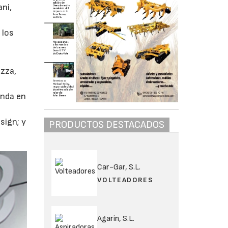
ni,
 los
ozza,
onda en
sign; y
PRODUCTOS DESTACADOS
Car-Gar, S.L.
VOLTEADORES
Agarin, S.L.