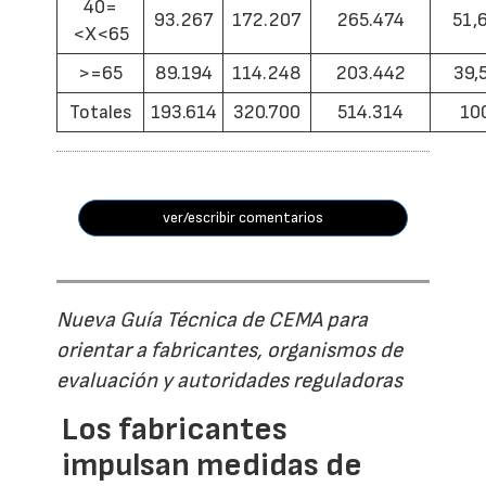
40=
93.267
172.207
265.474
51,
<X<65
>=65
89.194
114.248
203.442
39,
Totales
193.614
320.700
514.314
10
ver/escribir comentarios
Nueva Guía Técnica de CEMA para
orientar a fabricantes, organismos de
evaluación y autoridades reguladoras
Los fabricantes
impulsan medidas de