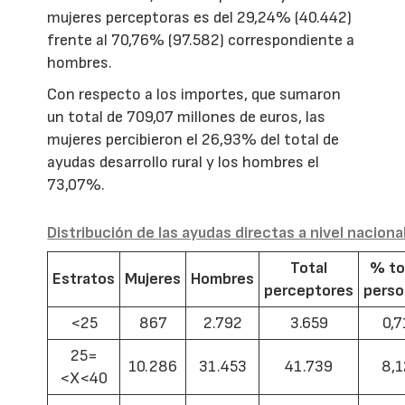
mujeres perceptoras es del 29,24% (40.442)
frente al 70,76% (97.582) correspondiente a
hombres.
Con respecto a los importes, que sumaron
un total de 709,07 millones de euros, las
mujeres percibieron el 26,93% del total de
ayudas desarrollo rural y los hombres el
73,07%.
Distribución de las ayudas directas a nivel naciona
Total
% to
Estratos
Mujeres
Hombres
perceptores
pers
<25
867
2.792
3.659
0,7
25=
10.286
31.453
41.739
8,1
<X<40