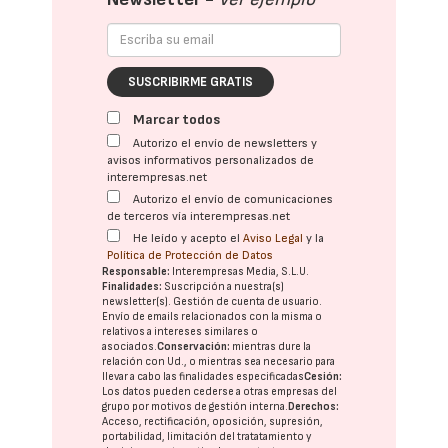
SUSCRIBIRME GRATIS
Marcar todos
Autorizo el envío de newsletters y
avisos informativos personalizados de
interempresas.net
Autorizo el envío de comunicaciones
de terceros vía interempresas.net
He leído y acepto el
Aviso Legal
y la
Política de Protección de Datos
Responsable:
Interempresas Media, S.L.U.
Finalidades:
Suscripción a nuestra(s)
newsletter(s). Gestión de cuenta de usuario.
Envío de emails relacionados con la misma o
relativos a intereses similares o
asociados.
Conservación:
mientras dure la
relación con Ud., o mientras sea necesario para
llevar a cabo las finalidades especificadas
Cesión:
Los datos pueden cederse a otras
empresas del
grupo
por motivos de gestión interna.
Derechos:
Acceso, rectificación, oposición, supresión,
portabilidad, limitación del tratatamiento y