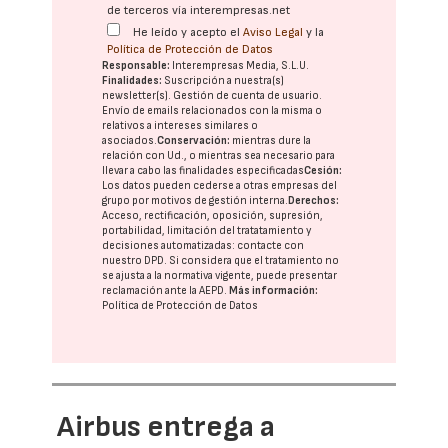
de terceros vía interempresas.net
He leído y acepto el
Aviso Legal
y la
Política de Protección de Datos
Responsable:
Interempresas Media, S.L.U.
Finalidades:
Suscripción a nuestra(s)
newsletter(s). Gestión de cuenta de usuario.
Envío de emails relacionados con la misma o
relativos a intereses similares o
asociados.
Conservación:
mientras dure la
relación con Ud., o mientras sea necesario para
llevar a cabo las finalidades especificadas
Cesión:
Los datos pueden cederse a otras
empresas del
grupo
por motivos de gestión interna.
Derechos:
Acceso, rectificación, oposición, supresión,
portabilidad, limitación del tratatamiento y
decisiones automatizadas:
contacte con
nuestro DPD
. Si considera que el tratamiento no
se ajusta a la normativa vigente, puede presentar
reclamación ante la
AEPD
.
Más información:
Política de Protección de Datos
Airbus entrega a