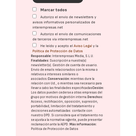
Marcar todos
Autorizo el envío de newsletters y
avisos informativos personalizados de
interempresas.net
Autorizo el envío de comunicaciones
de terceros vía interempresas.net
He leído y acepto el
Aviso Legal
y la
Política de Protección de Datos
Responsable:
Interempresas Media, S.L.U.
Finalidades:
Suscripción a nuestra(s)
newsletter(s). Gestión de cuenta de usuario.
Envío de emails relacionados con la misma o
relativos a intereses similares o
asociados.
Conservación:
mientras dure la
relación con Ud., o mientras sea necesario para
llevar a cabo las finalidades especificadas
Cesión:
Los datos pueden cederse a otras
empresas del
grupo
por motivos de gestión interna.
Derechos:
Acceso, rectificación, oposición, supresión,
portabilidad, limitación del tratatamiento y
decisiones automatizadas:
contacte con
nuestro DPD
. Si considera que el tratamiento no
se ajusta a la normativa vigente, puede presentar
reclamación ante la
AEPD
.
Más información:
Política de Protección de Datos