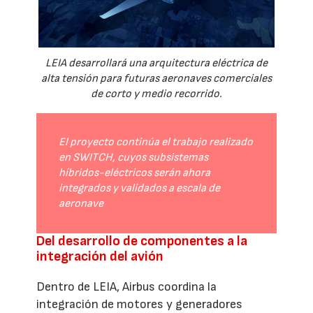
LEIA desarrollará una arquitectura eléctrica de
alta tensión para futuras aeronaves comerciales
de corto y medio recorrido.
El proyecto continúa el trabajo realizado
en SWITCH, cuyos subsistemas
híbridos-eléctricos serán ahora
integrados y validados a escala de
aeronave
Del desarrollo de componentes a la
integración del avión
Dentro de LEIA, Airbus coordina la
integración de motores y generadores