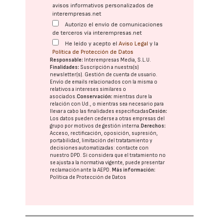
avisos informativos personalizados de
interempresas.net
Autorizo el envío de comunicaciones
de terceros vía interempresas.net
He leído y acepto el
Aviso Legal
y la
Política de Protección de Datos
Responsable:
Interempresas Media, S.L.U.
Finalidades:
Suscripción a nuestra(s)
newsletter(s). Gestión de cuenta de usuario.
Envío de emails relacionados con la misma o
relativos a intereses similares o
asociados.
Conservación:
mientras dure la
relación con Ud., o mientras sea necesario para
llevar a cabo las finalidades especificadas
Cesión:
Los datos pueden cederse a otras
empresas del
grupo
por motivos de gestión interna.
Derechos:
Acceso, rectificación, oposición, supresión,
portabilidad, limitación del tratatamiento y
decisiones automatizadas:
contacte con
nuestro DPD
. Si considera que el tratamiento no
se ajusta a la normativa vigente, puede presentar
reclamación ante la
AEPD
.
Más información:
Política de Protección de Datos