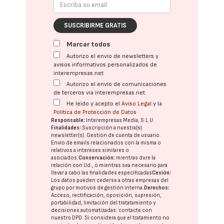
SUSCRIBIRME GRATIS
Marcar todos
Autorizo el envío de newsletters y
avisos informativos personalizados de
interempresas.net
Autorizo el envío de comunicaciones
de terceros vía interempresas.net
He leído y acepto el
Aviso Legal
y la
Política de Protección de Datos
Responsable:
Interempresas Media, S.L.U.
Finalidades:
Suscripción a nuestra(s)
newsletter(s). Gestión de cuenta de usuario.
Envío de emails relacionados con la misma o
relativos a intereses similares o
asociados.
Conservación:
mientras dure la
relación con Ud., o mientras sea necesario para
llevar a cabo las finalidades especificadas
Cesión:
Los datos pueden cederse a otras
empresas del
grupo
por motivos de gestión interna.
Derechos:
Acceso, rectificación, oposición, supresión,
portabilidad, limitación del tratatamiento y
decisiones automatizadas:
contacte con
nuestro DPD
. Si considera que el tratamiento no