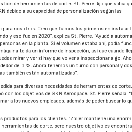
stión de herramientas de corte. St. Pierre dijo que sabía qu
KN debido a su capacidad de personalización según las
n para nosotros. Creo que fuimos los primeros en instalar l
do y eso fue en 2020”, explica St. Pierre. “Ayudó a automa
personas en la planta. Si el volumen estaba ahí, podía fun
 máquina te da un informe de inspección, así que cuando lle
edes mirar y ver si hay que volver a inspeccionar algo. Aho
dedor del 1 %. Ahora tenemos un turno con personal y do
oras también están automatizadas”.
medida para diversas necesidades de herramientas de corte,
ó con los objetivos de GKN Aerospace. St. Pierre señala: “
ormar a los nuevos empleados, además de poder buscar lo q
s productos para los clientes. “Zoller mantiene una enorm
e herramientas de corte, pero nuestro objetivo es encontra