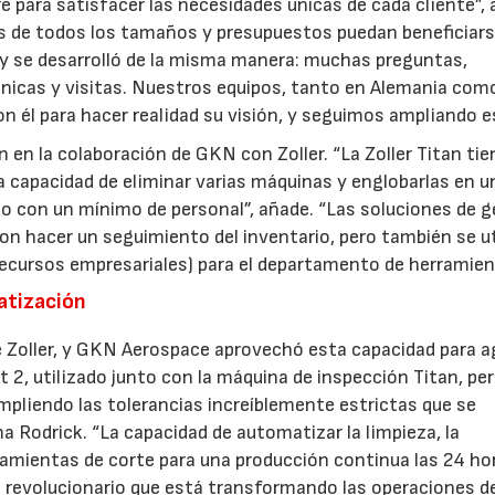
para satisfacer las necesidades únicas de cada cliente”, 
s de todos los tamaños y presupuestos puedan beneficiars
emy se desarrolló de la misma manera: muchas preguntas,
nicas y visitas. Nuestros equipos, tanto en Alemania com
 él para hacer realidad su visión, y seguimos ampliando e
ón en la colaboración de GKN con Zoller. “La Zoller Titan tie
capacidad de eliminar varias máquinas y englobarlas en un
o con un mínimo de personal”, añade. “Las soluciones de g
on hacer un seguimiento del inventario, pero también se ut
ecursos empresariales) para el departamento de herramien
atización
e Zoller, y GKN Aerospace aprovechó esta capacidad para ag
t 2, utilizado junto con la máquina de inspección Titan, pe
pliendo las tolerancias increíblemente estrictas que se
ma Rodrick. “La capacidad de automatizar la limpieza, la
rramientas de corte para una producción continua las 24 ho
ce revolucionario que está transformando las operaciones d