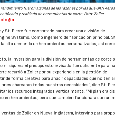
or rendimiento fueron algunas de las razones por las que GKN Aero
ectificado y reafilado de herramientas de corte. Foto: Zoller.
nología
my St. Pierre fue contratado para crear una división de
gine Systems. Como ingeniero de fabricación principal, S
07/07/2026
21/07/2026
r la alta demanda de herramientas personalizadas, así com
to, la inversión para la división de herramientas de corte 
ro ni siquiera el presupuesto revisado fue suficiente para ha
e recurrió a Zoller por su experiencia en la gestión de
ir de forma creativa para añadir capacidades que no tení
iones abarcaran todas nuestras necesidades”, dice St. Pier
itar los recursos integrados verticalmente. “Mi plan era di
emo en herramientas, pero que también funcionara con un 
e ventas de Zoller en Nueva Inglaterra, intervino para prop