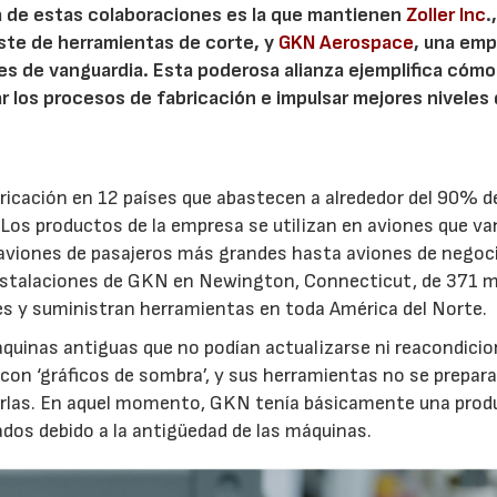
Una de estas colaboraciones es la que mantienen
Zoller Inc
.
ste de herramientas de corte, y
GKN Aerospace
, una em
es de vanguardia. Esta poderosa alianza ejemplifica cómo
 los procesos de fabricación e impulsar mejores niveles
icación en 12 países que abastecen a alrededor del 90% d
Los productos de la empresa se utilizan en aviones que va
s aviones de pasajeros más grandes hasta aviones de negoc
instalaciones de GKN en Newington, Connecticut, de 371 
 y suministran herramientas en toda América del Norte.
áquinas antiguas que no podían actualizarse ni reacondicio
s con ‘gráficos de sombra’, y sus herramientas no se prepar
icarlas. En aquel momento, GKN tenía básicamente una prod
dos debido a la antigüedad de las máquinas.