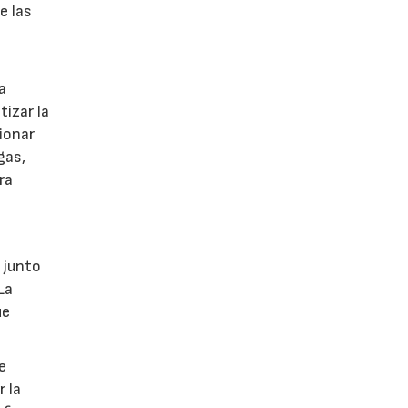
e las
a
tizar la
cionar
gas,
ra
s
 junto
La
ue
e
r la