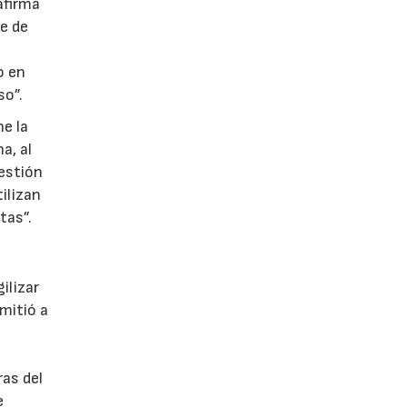
afirma
e de
o en
so”.
ne la
a, al
estión
ilizan
tas”.
ilizar
rmitió a
ras del
e