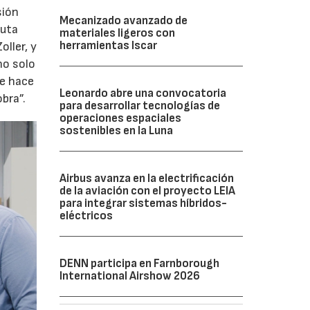
sión
Mecanizado avanzado de
ruta
materiales ligeros con
herramientas Iscar
oller, y
no solo
ue hace
Leonardo abre una convocatoria
bra”.
para desarrollar tecnologías de
operaciones espaciales
sostenibles en la Luna
Airbus avanza en la electrificación
de la aviación con el proyecto LEIA
para integrar sistemas híbridos-
eléctricos
DENN participa en Farnborough
International Airshow 2026