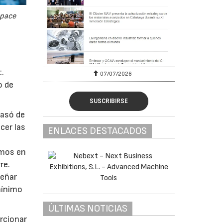
space
t.
07/07/2026
21/07
o de
SUSCRIBIRSE
pasó de
cer las
ENLACES DESTACADOS
amos en
re.
señar
mínimo
ÚLTIMAS NOTICIAS
orcionar