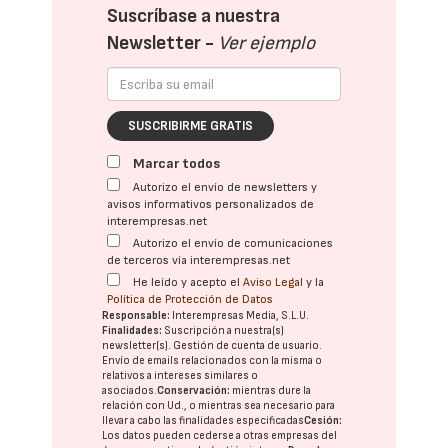
Suscríbase a nuestra
Newsletter -
Ver ejemplo
SUSCRIBIRME GRATIS
Marcar todos
Autorizo el envío de newsletters y
avisos informativos personalizados de
interempresas.net
Autorizo el envío de comunicaciones
de terceros vía interempresas.net
He leído y acepto el
Aviso Legal
y la
Política de Protección de Datos
Responsable:
Interempresas Media, S.L.U.
Finalidades:
Suscripción a nuestra(s)
newsletter(s). Gestión de cuenta de usuario.
Envío de emails relacionados con la misma o
relativos a intereses similares o
asociados.
Conservación:
mientras dure la
relación con Ud., o mientras sea necesario para
llevar a cabo las finalidades especificadas
Cesión:
Los datos pueden cederse a otras
empresas del