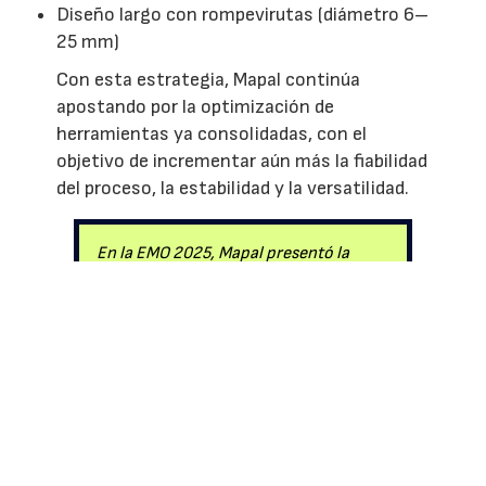
Diseño largo con rompevirutas (diámetro 6–
25 mm)
Con esta estrategia, Mapal continúa
apostando por la optimización de
herramientas ya consolidadas, con el
objetivo de incrementar aún más la fiabilidad
del proceso, la estabilidad y la versatilidad.
En la EMO 2025, Mapal presentó la
tercera generación del OptiMill-Uni-
HPC, una herramienta que no solo es
técnicamente impresionante, sino que
también económicamente viable.
EMPRESAS O ENTIDADES