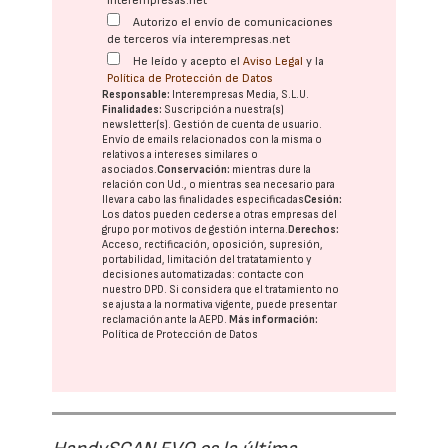
interempresas.net
Autorizo el envío de comunicaciones
de terceros vía interempresas.net
He leído y acepto el
Aviso Legal
y la
Política de Protección de Datos
Responsable:
Interempresas Media, S.L.U.
Finalidades:
Suscripción a nuestra(s)
newsletter(s). Gestión de cuenta de usuario.
Envío de emails relacionados con la misma o
relativos a intereses similares o
asociados.
Conservación:
mientras dure la
relación con Ud., o mientras sea necesario para
llevar a cabo las finalidades especificadas
Cesión:
Los datos pueden cederse a otras
empresas del
grupo
por motivos de gestión interna.
Derechos:
Acceso, rectificación, oposición, supresión,
portabilidad, limitación del tratatamiento y
decisiones automatizadas:
contacte con
nuestro DPD
. Si considera que el tratamiento no
se ajusta a la normativa vigente, puede presentar
reclamación ante la
AEPD
.
Más información:
Política de Protección de Datos