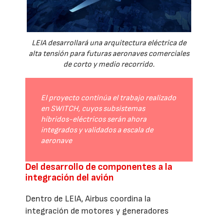
LEIA desarrollará una arquitectura eléctrica de
alta tensión para futuras aeronaves comerciales
de corto y medio recorrido.
El proyecto continúa el trabajo realizado
en SWITCH, cuyos subsistemas
híbridos-eléctricos serán ahora
integrados y validados a escala de
aeronave
Del desarrollo de componentes a la
integración del avión
Dentro de LEIA, Airbus coordina la
integración de motores y generadores