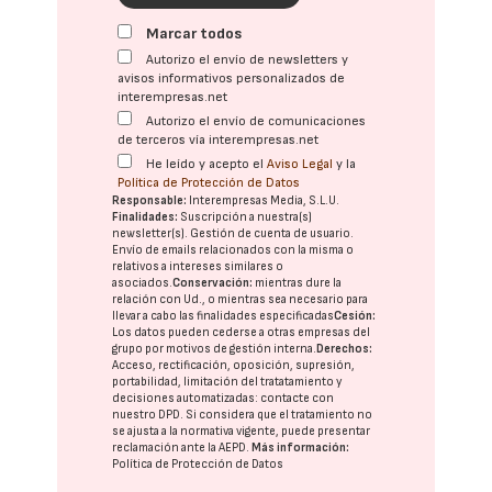
Marcar todos
Autorizo el envío de newsletters y
avisos informativos personalizados de
interempresas.net
Autorizo el envío de comunicaciones
de terceros vía interempresas.net
He leído y acepto el
Aviso Legal
y la
Política de Protección de Datos
Responsable:
Interempresas Media, S.L.U.
Finalidades:
Suscripción a nuestra(s)
newsletter(s). Gestión de cuenta de usuario.
Envío de emails relacionados con la misma o
relativos a intereses similares o
asociados.
Conservación:
mientras dure la
relación con Ud., o mientras sea necesario para
llevar a cabo las finalidades especificadas
Cesión:
Los datos pueden cederse a otras
empresas del
grupo
por motivos de gestión interna.
Derechos:
Acceso, rectificación, oposición, supresión,
portabilidad, limitación del tratatamiento y
decisiones automatizadas:
contacte con
nuestro DPD
. Si considera que el tratamiento no
se ajusta a la normativa vigente, puede presentar
reclamación ante la
AEPD
.
Más información:
Política de Protección de Datos