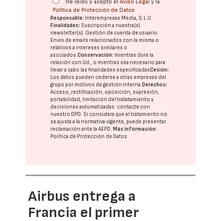
He leído y acepto el
Aviso Legal
y la
Política de Protección de Datos
Responsable:
Interempresas Media, S.L.U.
Finalidades:
Suscripción a nuestra(s)
newsletter(s). Gestión de cuenta de usuario.
Envío de emails relacionados con la misma o
relativos a intereses similares o
asociados.
Conservación:
mientras dure la
relación con Ud., o mientras sea necesario para
llevar a cabo las finalidades especificadas
Cesión:
Los datos pueden cederse a otras
empresas del
grupo
por motivos de gestión interna.
Derechos:
Acceso, rectificación, oposición, supresión,
portabilidad, limitación del tratatamiento y
decisiones automatizadas:
contacte con
nuestro DPD
. Si considera que el tratamiento no
se ajusta a la normativa vigente, puede presentar
reclamación ante la
AEPD
.
Más información:
Política de Protección de Datos
Airbus entrega a
Francia el primer