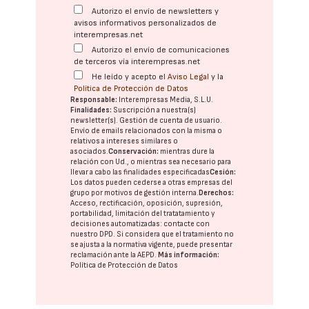
Autorizo el envío de newsletters y
avisos informativos personalizados de
interempresas.net
Autorizo el envío de comunicaciones
de terceros vía interempresas.net
He leído y acepto el
Aviso Legal
y la
Política de Protección de Datos
Responsable:
Interempresas Media, S.L.U.
Finalidades:
Suscripción a nuestra(s)
newsletter(s). Gestión de cuenta de usuario.
Envío de emails relacionados con la misma o
relativos a intereses similares o
asociados.
Conservación:
mientras dure la
relación con Ud., o mientras sea necesario para
llevar a cabo las finalidades especificadas
Cesión:
Los datos pueden cederse a otras
empresas del
grupo
por motivos de gestión interna.
Derechos:
Acceso, rectificación, oposición, supresión,
portabilidad, limitación del tratatamiento y
decisiones automatizadas:
contacte con
nuestro DPD
. Si considera que el tratamiento no
se ajusta a la normativa vigente, puede presentar
reclamación ante la
AEPD
.
Más información:
Política de Protección de Datos