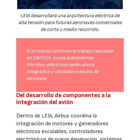
LEIA desarrollará una arquitectura eléctrica de
alta tensión para futuras aeronaves comerciales
de corto y medio recorrido.
El proyecto continúa el trabajo realizado
en SWITCH, cuyos subsistemas
híbridos-eléctricos serán ahora
integrados y validados a escala de
aeronave
Del desarrollo de componentes a la
integración del avión
Dentro de LEIA, Airbus coordina la
integración de motores y generadores
eléctricos escalables, controladores
electrónicos de nueva generación, sistemas