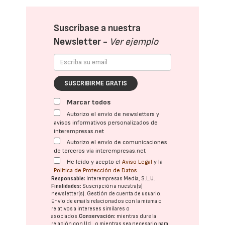
Suscríbase a nuestra
Newsletter -
Ver ejemplo
SUSCRIBIRME GRATIS
Marcar todos
Autorizo el envío de newsletters y
avisos informativos personalizados de
interempresas.net
Autorizo el envío de comunicaciones
de terceros vía interempresas.net
He leído y acepto el
Aviso Legal
y la
Política de Protección de Datos
Responsable:
Interempresas Media, S.L.U.
Finalidades:
Suscripción a nuestra(s)
newsletter(s). Gestión de cuenta de usuario.
Envío de emails relacionados con la misma o
relativos a intereses similares o
asociados.
Conservación:
mientras dure la
relación con Ud., o mientras sea necesario para