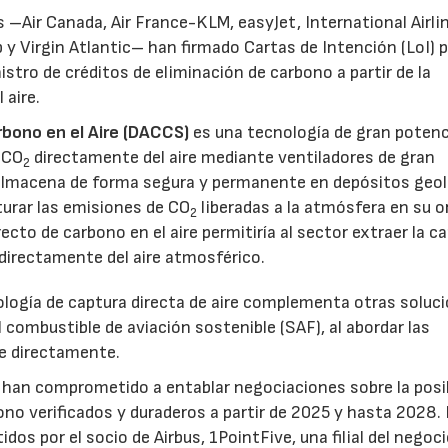
–Air Canada, Air France-KLM, easyJet, International Airli
y Virgin Atlantic– han firmado Cartas de Intención (LoI) 
stro de créditos de eliminación de carbono a partir de la
 aire.
bono en el Aire (DACCS)
es una tecnología de gran potenc
e CO
directamente del aire mediante ventiladores de gran
2
lmacena de forma segura y permanente en depósitos geol
turar las emisiones de CO
liberadas a la atmósfera en su o
2
cto de carbono en el aire permitiría al sector extraer la c
directamente del aire atmosférico.
ología de captura directa de aire complementa otras soluc
combustible de aviación sostenible (SAF), al abordar las
e directamente.
e han comprometido a entablar negociaciones sobre la posi
no verificados y duraderos a partir de 2025 y hasta 2028.
dos por el socio de Airbus, 1PointFive, una filial del negoc