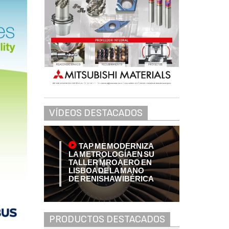
VÍDEOS DESTACADOS
TAP ME MODERNIZA
LA METROLOGÍA EN SU
TALLER MRO AERO EN
LISBOA DE LA MANO
DE RENISHAW IBÉRICA
PRODUCTOS DESTACADOS