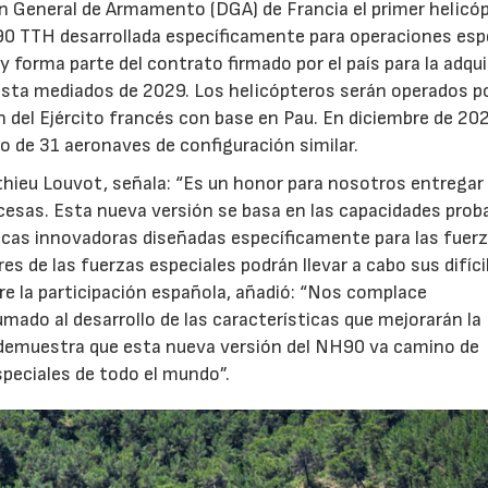
ón General de Armamento (DGA) de Francia el primer helicó
0 TTH desarrollada específicamente para operaciones espe
y forma parte del contrato firmado por el país para la adqui
asta mediados de 2029. Los helicópteros serán operados po
n del Ejército francés con base en Pau. En diciembre de 202
o de 31 aeronaves de configuración similar.
tthieu Louvot, señala: “Es un honor para nosotros entregar
esas. Esta nueva versión se basa en las capacidades prob
icas innovadoras diseñadas específicamente para las fuer
s de las fuerzas especiales podrán llevar a cabo sus difíci
e la participación española, añadió: “Nos complace
do al desarrollo de las características que mejorarán la
to demuestra que esta nueva versión del NH90 va camino de
speciales de todo el mundo”.