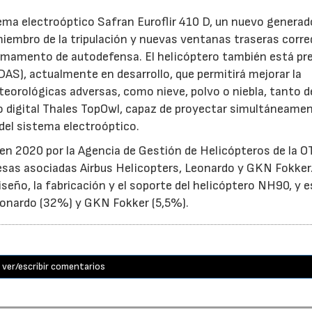
ema electroóptico Safran Euroflir 410 D, un nuevo generad
miembro de la tripulación y nuevas ventanas traseras corr
rmamento de autodefensa. El helicóptero también está pr
DAS), actualmente en desarrollo, que permitirá mejorar la
teorológicas adversas, como nieve, polvo o niebla, tanto d
 digital Thales TopOwl, capaz de proyectar simultáneame
del sistema electroóptico.
en 2020 por la Agencia de Gestión de Helicópteros de la 
sas asociadas Airbus Helicopters, Leonardo y GKN Fokker
seño, la fabricación y el soporte del helicóptero NH90, y 
Leonardo (32%) y GKN Fokker (5,5%).
ver/escribir comentarios