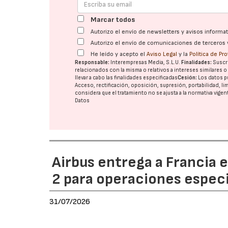
Marcar todos
Autorizo el envío de newsletters y avisos inform
Autorizo el envío de comunicaciones de terceros 
He leído y acepto el
Aviso Legal
y la
Política de Pr
Responsable:
Interempresas Media, S.L.U.
Finalidades:
Suscri
relacionados con la misma o relativos a intereses similares 
llevar a cabo las finalidades especificadas
Cesión:
Los datos p
Acceso, rectificación, oposición, supresión, portabilidad, l
considera que el tratamiento no se ajusta a la normativa vige
Datos
Airbus entrega a Francia 
2 para operaciones espec
31/07/2026