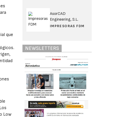
nes
para
AsorCAD
Engineering, S.L.
IMPRESORAS FDM
ial que
ógicos.
NEWSLETTERS
rigen,
antidad
iones
ble
 Los
io Low