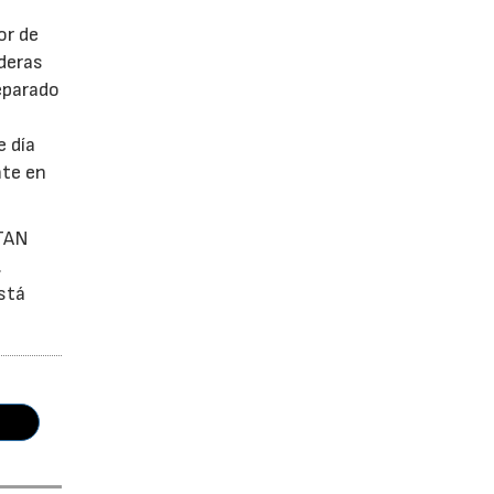
or de
ederas
eparado
e día
nte en
OTAN
.
está