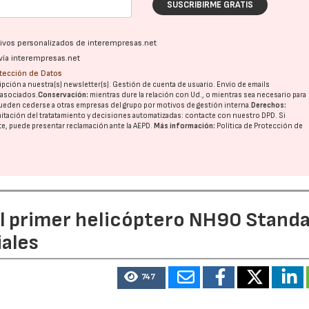
SUSCRIBIRME GRATIS
ativos personalizados de interempresas.net
vía interempresas.net
otección de Datos
pción a nuestra(s) newsletter(s). Gestión de cuenta de usuario. Envío de emails
o asociados.
Conservación:
mientras dure la relación con Ud., o mientras sea necesario para
ueden cederse a otras
empresas del grupo
por motivos de gestión interna.
Derechos:
imitación del tratatamiento y decisiones automatizadas:
contacte con nuestro DPD
. Si
nte, puede presentar reclamación ante la
AEPD
.
Más información:
Política de Protección de
el primer helicóptero NH90 Stand
iales
747