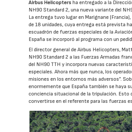
Airbus Helicopters
ha entregado a la Direcci
NH90 Standard 2, una nueva variante del NH9
La entrega tuvo lugar en Marignane (Francia), 
de 18 unidades, cuya entrega está prevista h
escuadrón de fuerzas especiales de la Aviació
España se incorporó al programa con un pedid
El director general de Airbus Helicopters, Ma
NH90 Standard 2 a las Fuerzas Armadas franc
del NH90 TTH y incorpora nuevas característ
especiales. Ahora más que nunca, los operadore
misiones en los entornos más adversos”. Sobr
enormemente que España también se haya suma
conciencia situacional de la tripulación. Es
convertirse en el referente para las fuerzas e