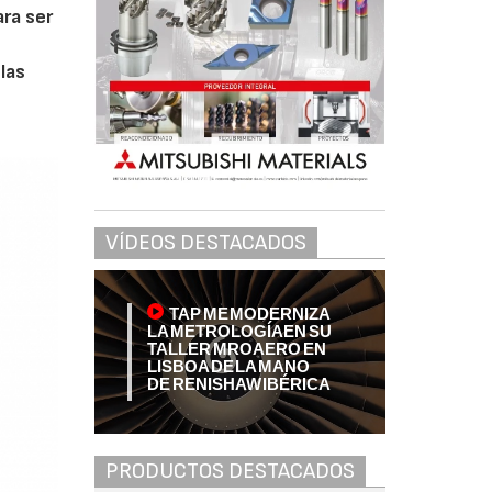
ara ser
las
VÍDEOS DESTACADOS
TAP ME MODERNIZA
LA METROLOGÍA EN SU
TALLER MRO AERO EN
LISBOA DE LA MANO
DE RENISHAW IBÉRICA
PRODUCTOS DESTACADOS