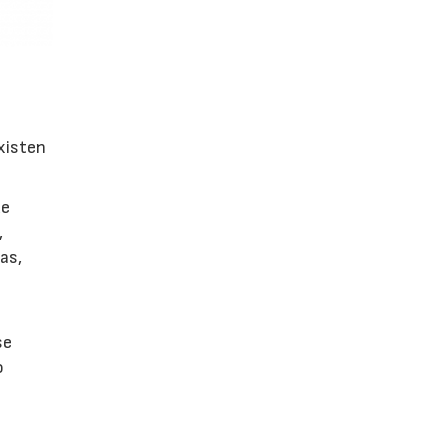
xisten
ue
,
as,
se
o