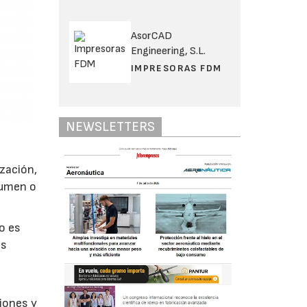
AsorCAD
Engineering, S.L.
IMPRESORAS FDM
NEWSLETTERS
ización,
lumen o
o es
es
ciones y