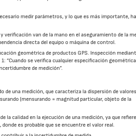
 necesario medir parámetros, y lo que es más importante, h
 y verificación van de la mano en el aseguramiento de la m
endencia directa del equipo o máquina de control.
21/07/2026
07/
icación geométrica de productos GPS. Inspección median
 1: “Cuando se verifica cualquier especificación geométrica
 incertidumbre de medición”.
do de una medición, que caracteriza la dispersión de valore
surando (mensurando = magnitud particular, objeto de la
e la calidad en la ejecución de una medición, ya que refiere
 donde es probable que se encuentre el valor real.
contribuir a la incertidumbre de medida.