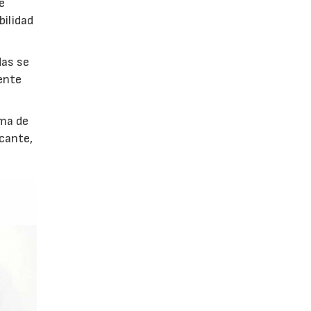
e
bilidad
das se
ente
ema de
icante,