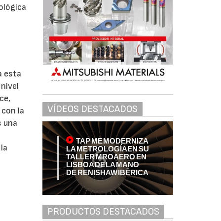
ológica
a esta
nivel
ce,
VÍDEOS DESTACADOS
 con la
s una
TAP ME MODERNIZA
la
LA METROLOGÍA EN SU
TALLER MRO AERO EN
LISBOA DE LA MANO
DE RENISHAW IBÉRICA
PRODUCTOS DESTACADOS