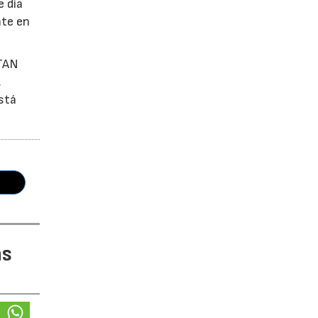
e día
nte en
OTAN
.
está
as