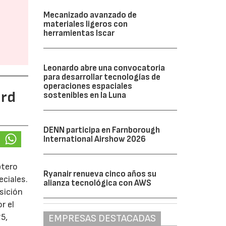
Mecanizado avanzado de
materiales ligeros con
herramientas Iscar
Leonardo abre una convocatoria
para desarrollar tecnologías de
operaciones espaciales
ard
sostenibles en la Luna
DENN participa en Farnborough
International Airshow 2026
ptero
Ryanair renueva cinco años su
ciales.
alianza tecnológica con AWS
sición
r el
5,
EMPRESAS DESTACADAS