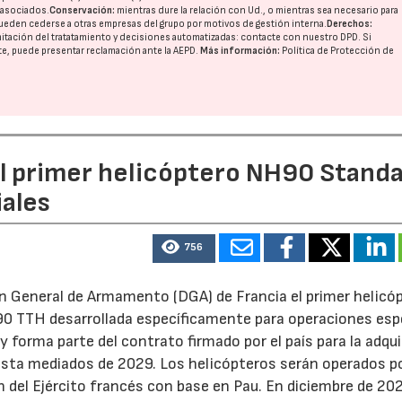
o asociados.
Conservación:
mientras dure la relación con Ud., o mientras sea necesario para
ueden cederse a otras
empresas del grupo
por motivos de gestión interna.
Derechos:
imitación del tratatamiento y decisiones automatizadas:
contacte con nuestro DPD
. Si
nte, puede presentar reclamación ante la
AEPD
.
Más información:
Política de Protección de
el primer helicóptero NH90 Stand
iales
756
ón General de Armamento (DGA) de Francia el primer helicó
0 TTH desarrollada específicamente para operaciones espe
y forma parte del contrato firmado por el país para la adqui
asta mediados de 2029. Los helicópteros serán operados po
n del Ejército francés con base en Pau. En diciembre de 202