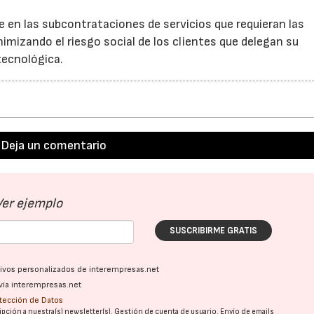
 en las subcontrataciones de servicios que requieran las
mizando el riesgo social de los clientes que delegan su
tecnológica.
07/07/2026
21/07/2026
Deja un comentario
Ver ejemplo
SUSCRIBIRME GRATIS
ativos personalizados de interempresas.net
vía interempresas.net
otección de Datos
pción a nuestra(s) newsletter(s). Gestión de cuenta de usuario. Envío de emails