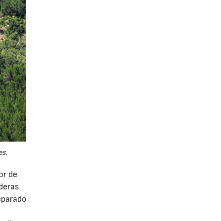
es.
or de
ederas
eparado